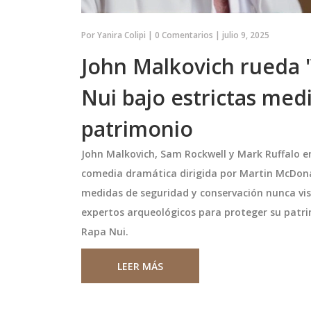
Por
Yanira Colipi
|
0 Comentarios
|
julio 9, 2025
John Malkovich rueda 
Nui bajo estrictas med
patrimonio
John Malkovich, Sam Rockwell y Mark Ruffalo en
comedia dramática dirigida por Martin McDona
fluencers y la
Lago Vichuquén en riesgo
medidas de seguridad y conservación nunca vist
 de la
sanitario por 'bacteria ases
risis
que mató a perros y amen
expertos arqueológicos para proteger su patrim
 las influencers más
El Lago Vichuquén fue declarado 
veraneantes
Rapa Nui.
 fue acusada de
riesgo sanitario por cianobacteria
lsos sobre el paso de
que mató a al menos 9 perros. La
LEER MÁS
. Tras publicar que
prohibición vigente hasta marzo 
n en un túnel,
y una investigación penal buscan
diciembre 6 2025