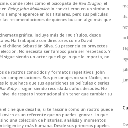
 cine, donde roles como el psicópata de
Red Dragon
, el
ma
e en
Being John Malkovich
lo convirtieron en un símbolo
 no siempre aparece en los titulares, pero sus películas
di
y en las recomendaciones de quienes buscan algo más que
no
 cinematográfica
,
incluye más de 100 títulos, desde
oc
tales
. Ha trabajado con directores como David
 el chileno Sebastián Silva. Su presencia en proyectos
se
 elección. No necesita ser famoso para ser respetado. Y
l sigue siendo un actor que elige lo que le importa, no
ag
ju
enos de rostros conocidos y formatos repetitivos, John
sin compensaciones. Sus personajes no son fáciles, no
ju
es lo que hace que sus apariciones en películas o series
llar Baby
— sigan siendo recordadas años después. No
 nivel de respeto internacional sin tener que cambiar su
Ca
a el cine que desafía, si te fascina cómo un rostro puede
kovich es un referente que no puedes ignorar. Lo que
 sino una colección de historias, análisis y momentos
De
nteligente y más humana. Desde sus primeros papeles