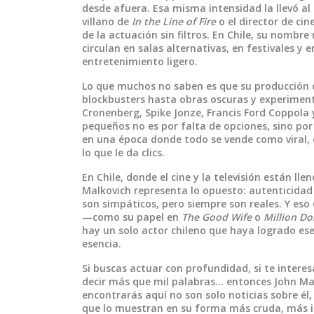
desde afuera. Esa misma intensidad la llevó al
villano de
In the Line of Fire
o el director de cin
de la actuación sin filtros. En Chile, su nombre
circulan en salas alternativas, en festivales 
entretenimiento ligero.
Lo que muchos no saben es que
su producción
blockbusters hasta obras oscuras y experimen
Cronenberg, Spike Jonze, Francis Ford Coppola y
pequeños no es por falta de opciones, sino por
en una época donde todo se vende como viral, é
lo que le da clics.
En Chile, donde el cine y la televisión están ll
Malkovich representa lo opuesto: autenticidad 
son simpáticos, pero siempre son reales. Y eso 
—como su papel en
The Good Wife
o
Million Do
hay un solo actor chileno que haya logrado ese
esencia.
Si buscas actuar con profundidad, si te interes
decir más que mil palabras… entonces John Mal
encontrarás aquí no son solo noticias sobre él,
que lo muestran en su forma más cruda, más i