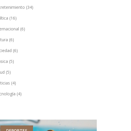
tretenimiento
(34)
lítica
(16)
ternacional
(6)
ltura
(6)
ciedad
(6)
sica
(5)
lud
(5)
ticias
(4)
cnología
(4)
DEPORTES
SALUD Y B