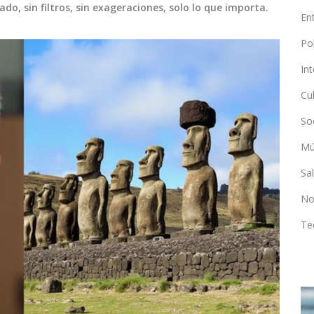
do, sin filtros, sin exageraciones, solo lo que importa.
En
Po
In
Cu
So
Mú
Sa
No
Te
CLIMA