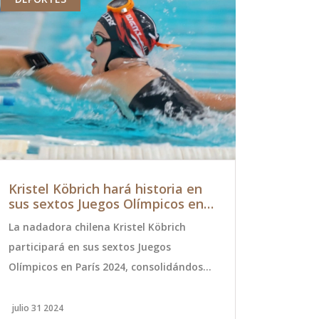
Kristel Köbrich hará historia en
Vanesa Bo
sus sextos Juegos Olímpicos en
detalles 
París 2024
hijo Teo 
La nadadora chilena Kristel Köbrich
La modelo V
anterior
participará en sus sextos Juegos
recientement
Olímpicos en París 2024, consolidándose
parto compl
como una de las deportistas más
desafíos, a
destacadas y longevas de Chile. Con una
estado de sa
julio 31 2024
septiembre 1