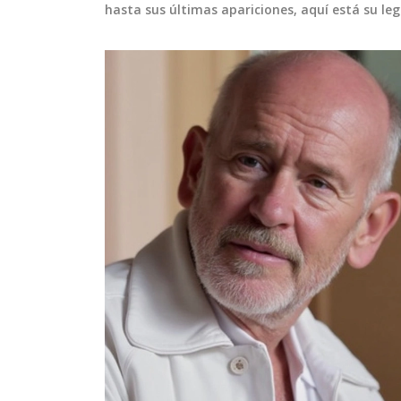
hasta sus últimas apariciones, aquí está su lega
O
MEDIO AMBIENTE