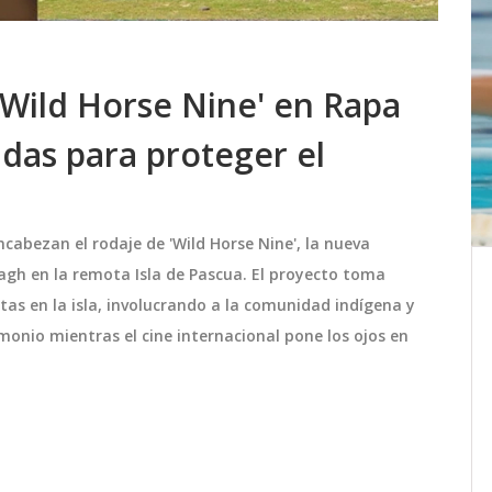
'Wild Horse Nine' en Rapa
idas para proteger el
cabezan el rodaje de 'Wild Horse Nine', la nueva
gh en la remota Isla de Pascua. El proyecto toma
Pronostican lluvias en
as en la isla, involucrando a la comunidad indígena y
ina'
Monterrey desde el 21 de abril
aza
de 2025 con temperaturas al
onio mientras el cine internacional pone los ojos en
en
Monterrey vivirá un cambio de clima
alza
 tóxica
desde el 21 de abril de 2025, con lluvias
ligeras que irán aumentando hacia
de 2026
finales de mes y temperaturas que
oscilarán entre 18°C y 35°C. Las
abril 21 2025