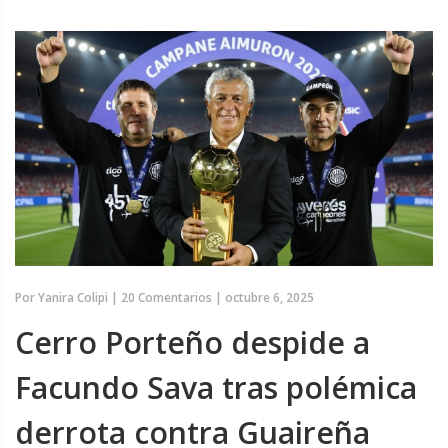
Por
Yanira Colipi
|
20 Comentarios
|
octubre 6, 2025
Cerro Porteño despide a
Facundo Sava tras polémica
derrota contra Guaireña