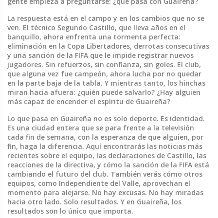
gente empieza a preguntarse: ¿qué pasa con Guaireña?
La respuesta está en el campo y en los cambios que no se
ven. El técnico
Segundo Castillo
, que lleva años en el
banquillo, ahora enfrenta una tormenta perfecta:
eliminación en la
Copa Libertadores
, derrotas consecutivas
y una sanción de la
FIFA
que le impide registrar nuevos
jugadores. Sin refuerzos, sin confianza, sin goles. El club,
que alguna vez fue campeón, ahora lucha por no quedar
en la parte baja de la tabla. Y mientras tanto, los hinchas
miran hacia afuera: ¿quién puede salvarlo? ¿Hay alguien
más capaz de encender el espíritu de Guaireña?
Lo que pasa en Guaireña no es solo deporte. Es identidad.
Es una ciudad entera que se para frente a la televisión
cada fin de semana, con la esperanza de que alguien, por
fin, haga la diferencia. Aquí encontrarás las noticias más
recientes sobre el equipo, las declaraciones de Castillo, las
reacciones de la directiva, y cómo la sanción de la FIFA está
cambiando el futuro del club. También verás cómo otros
equipos, como Independiente del Valle, aprovechan el
momento para alejarse. No hay excusas. No hay miradas
hacia otro lado. Solo resultados. Y en Guaireña, los
resultados son lo único que importa.