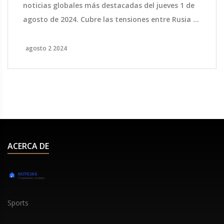
noticias globales más destacadas del jueves 1 de
agosto de 2024. Cubre las tensiones entre Rusia y
Occidente, la evolución geopolítica en el Medio
Oriente, las noticias económicas clave sobre la
agosto 2 2024
inflación global, y el impacto del cambio climático
en la producción alimentaria mundial.
ACERCA DE
Sports