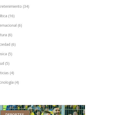
tretenimiento
(34)
lítica
(16)
ternacional
(6)
ltura
(6)
ciedad
(6)
sica
(5)
lud
(5)
ticias
(4)
cnología
(4)
DEPORTES
DEPORTES