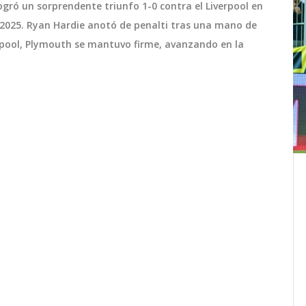
ogró un sorprendente triunfo 1-0 contra el Liverpool en
e 2025. Ryan Hardie anotó de penalti tras una mano de
verpool, Plymouth se mantuvo firme, avanzando en la
istán
Controversia Explosiva: Juan
pur
Cristobal Guarello Arremete con
Furia Contra Gabriel Alemparte
en
Juan Cristobal Guarello ha lanzado una
s y
crítica feroz contra Gabriel Alemparte
ca de
en un enfrentamiento que ha captado
a su
la atención pública. La disputa, marcada
por acusaciones serias y un tono muy
agosto 24 2024