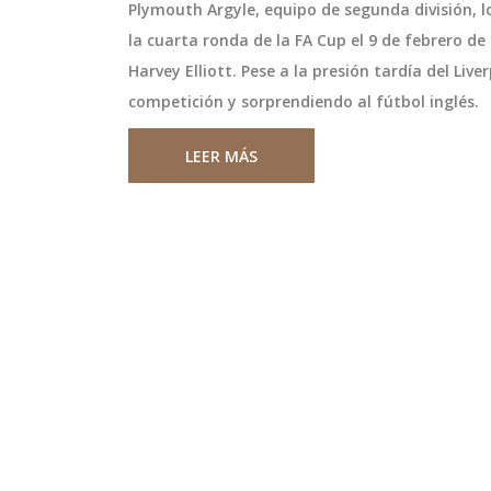
Plymouth Argyle, equipo de segunda división, l
la cuarta ronda de la FA Cup el 9 de febrero d
Harvey Elliott. Pese a la presión tardía del Li
competición y sorprendiendo al fútbol inglés.
LEER MÁS
a hija de
Uruguay vence 2-1 a Uzbek
eña con
en amistoso en Kuala Lum
 'Mundos
do tenista argentino
Uruguay venció 2-1 a Uzbekistán 
mbra a sus
contrajo matrimonio
Kuala Lumpur, con goles de Torre
 del popular reality
Sanabria. El triunfo afina la tácti
La boda, emotiva y
Bielsa y prepara a Uzbekistán par
ió a amigos cercanos
debut mundialista.
octubre 13 2025