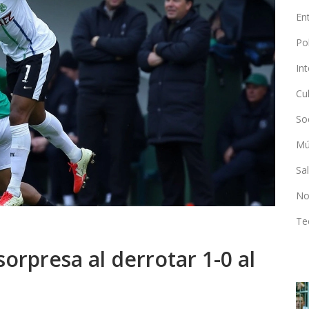
En
Po
In
Cu
So
Mú
Sa
No
Te
orpresa al derrotar 1-0 al
POLÍTICA Y SOCIEDAD