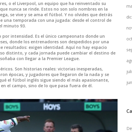
res
, o el
Liverpool
,
un equipo que ha reinventado su
ma
 que nunca se rinde
. Estos no son solo nombres en la
ega, se vive y se ama el fútbol. Y no olvides que detrás
di
de una temporada con una jugada: desde el control de
l minuto 93.
no
ino por intensidad. Es el único campeonato donde un
oc
eses, donde los entrenadores son despedidos por una
e resultados: exigen identidad. Aquí no hay espacio
se
so distinto, y cada jornada puede cambiar el destino de
soñaba con llegar a la Premier League.
ag
icos. Son historias reales: victorias inesperadas,
ju
aron épocas, y jugadores que llegaron de la nada y se
 qué el fútbol inglés sigue siendo el más apasionante,
ju
 en el campo, sino de lo que pasa fuera de él.
Ca
De