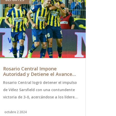
Rosario Central Impone
Boca Juni
Autoridad y Detiene el Avance
el Mundia
de Vélez en la Liga Profesional
2025
Rosario Central logró detener el impulso
Boca Junior
Argentina
de Vélez Sarsfield con una contundente
participaci
victoria de 3-0, acercándose a los líderes
Clubes de l
de la Liga Profesional Argentina. El
15 de junio 
partido se llevó a cabo el 1 de octubre de
Unidos. La c
octubre 2 2024
agosto 23 20