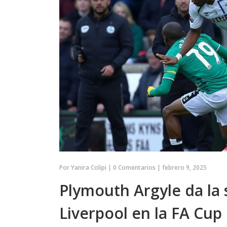
Por
Yanira Colipi
|
0 Comentarios
|
febrero 9, 2025
Plymouth Argyle da la s
Liverpool en la FA Cup
DEPORTES