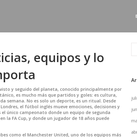
icias, equipos y lo
mporta
Ar
isto y seguido del planeta, conocido principalmente por
itánico
, es mucho más que partidos y goles: es cultura,
ju
cada semana.
No es solo un deporte, es un ritual. Desde
 Londres, el fútbol inglés mueve emociones, decisiones y
ju
 es el único campeonato donde un equipo de segunda
en la FA Cup, y donde un jugador de 18 años puede
ma
ab
lubes como el
Manchester United
,
uno de los equipos más