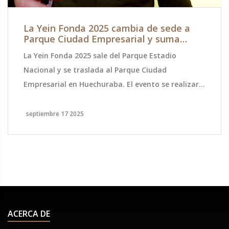
La Yein Fonda 2025 cambia de sede a
Parque Ciudad Empresarial y suma
novedades a dos meses de Fiestas
La Yein Fonda 2025 sale del Parque Estadio
Patrias
Nacional y se traslada al Parque Ciudad
Empresarial en Huechuraba. El evento se realizará
del 17 al 20 de septiembre, con música en vivo,
cocinerías y panoramas familiares. Entradas por
septiembre 17 2025
Puntoticket, con descuentos para Caja Los Andes
(35%) y Tapp (15%) entre el 14 de agosto y el 20 de
septiembre. The Skatalites actuarán el 19 de
septiembre.
ACERCA DE