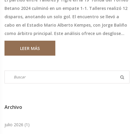
Betano 2024 culminó en un empate 1-1. Talleres realizó 12
disparos, anotando un solo gol. El encuentro se llevó a
cabo en el Estadio Mario Alberto Kempes, con Jorge Baliño
como árbitro principal. Este análisis ofrece un desglose
detallado de las estadísticas y el rendimiento de ambos
LEER MÁS
equipos en el campo.
Archivo
julio 2026
(1)