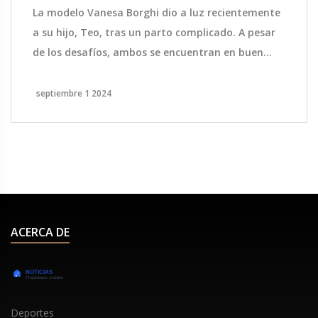
una pérdida anterior
La modelo Vanesa Borghi dio a luz recientemente
a su hijo, Teo, tras un parto complicado. A pesar
de los desafíos, ambos se encuentran en buen
estado de salud. Este nacimiento llega un año
después de haber sufrido una pérdida de
septiembre 1 2024
embarazo. Vanesa expresó una inmensa felicidad
y alivio, describiendo la experiencia como una
‘alegría inexplicable’.
ACERCA DE
Deportes