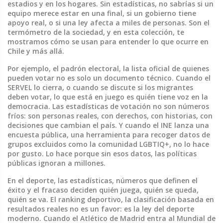
estadios y en los hogares.
Sin estadísticas, no sabrías si un
equipo merece estar en una final, si un gobierno tiene
apoyo real, o si una ley afecta a miles de personas. Son el
termómetro de la sociedad, y en esta colección, te
mostramos cómo se usan para entender lo que ocurre en
Chile y más allá.
Por ejemplo, el
padrón electoral
,
la lista oficial de quienes
pueden votar
no es solo un documento técnico. Cuando el
SERVEL lo cierra, o cuando se discute si los migrantes
deben votar, lo que está en juego es quién tiene voz en la
democracia. Las estadísticas de votación no son números
fríos: son personas reales, con derechos, con historias, con
decisiones que cambian el país. Y cuando el INE lanza una
encuesta pública
,
una herramienta para recoger datos de
grupos excluidos
como la comunidad LGBTIQ+, no lo hace
por gusto. Lo hace porque sin esos datos, las políticas
públicas ignoran a millones.
En el deporte, las
estadísticas
,
números que definen el
éxito y el fracaso
deciden quién juega, quién se queda,
quién se va. El
ranking deportivo
,
la clasificación basada en
resultados reales
no es un favor: es la ley del deporte
moderno. Cuando el Atlético de Madrid entra al Mundial de