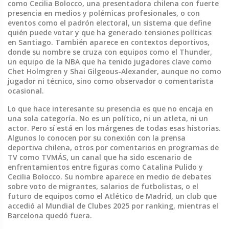
como
Cecilia Bolocco
,
una presentadora chilena con fuerte
presencia en medios y polémicas profesionales
, o con
eventos como el
padrón electoral
,
un sistema que define
quién puede votar y que ha generado tensiones políticas
en Santiago
. También aparece en contextos deportivos,
donde su nombre se cruza con equipos como el
Thunder
,
un equipo de la NBA que ha tenido jugadores clave como
Chet Holmgren y Shai Gilgeous-Alexander
, aunque no como
jugador ni técnico, sino como observador o comentarista
ocasional.
Lo que hace interesante su presencia es que no encaja en
una sola categoría. No es un político, ni un atleta, ni un
actor. Pero sí está en los márgenes de todas esas historias.
Algunos lo conocen por su conexión con la prensa
deportiva chilena, otros por comentarios en programas de
TV como
TVMÁS
,
un canal que ha sido escenario de
enfrentamientos entre figuras como Catalina Pulido y
Cecilia Bolocco
. Su nombre aparece en medio de debates
sobre voto de migrantes, salarios de futbolistas, o el
futuro de equipos como el
Atlético de Madrid
,
un club que
accedió al Mundial de Clubes 2025 por ranking, mientras el
Barcelona quedó fuera
.