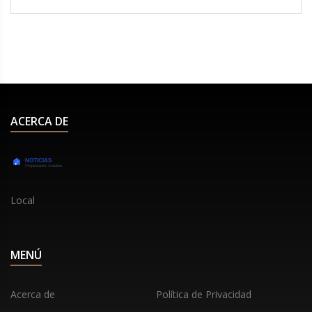
normas disciplinarias de la FIFA, especialmente
porque esta prohibición parece ser una maniobra
para distraer de los problemas de la selección
nacional.
ACERCA DE
Local
MENÚ
Acerca de
Política de Privacidad