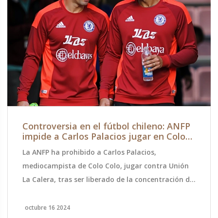
Controversia en el fútbol chileno: ANFP
impide a Carlos Palacios jugar en Colo
Colo ante La Calera
La ANFP ha prohibido a Carlos Palacios,
mediocampista de Colo Colo, jugar contra Unión
La Calera, tras ser liberado de la concentración de
la selección chilena por razones personales. Este
conflicto ha generado un intenso debate sobre las
octubre 16 2024