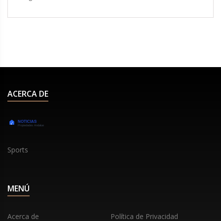
PM CDT para ver la cartelera principal y ESPN+ a
las 7:00 PM CDT para la preliminar. El campeón
Adesanya busca defender su título contra el
desafiante sudafricano du Plessis.
ACERCA DE
Sports
MENÚ
Acerca de
Política de Privacidad