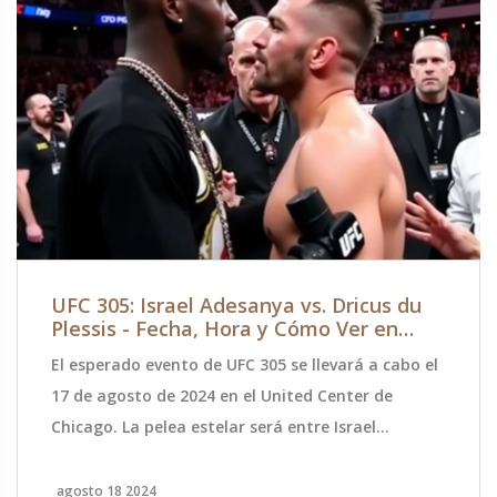
UFC 305: Israel Adesanya vs. Dricus du
Plessis - Fecha, Hora y Cómo Ver en
México
El esperado evento de UFC 305 se llevará a cabo el
17 de agosto de 2024 en el United Center de
Chicago. La pelea estelar será entre Israel
Adesanya y Dricus du Plessis. Los aficionados en
México pueden sintonizar ESPN México a las 10:00
agosto 18 2024