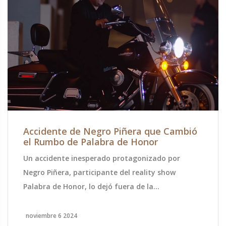
Accidente de Negro Piñera que Cambió
el Rumbo de Palabra de Honor
Un accidente inesperado protagonizado por
Negro Piñera, participante del reality show
Palabra de Honor, lo dejó fuera de la
competencia. La producción del programa brindó
apoyo inmediato tras el suceso. Aunque los
noviembre 6 2024