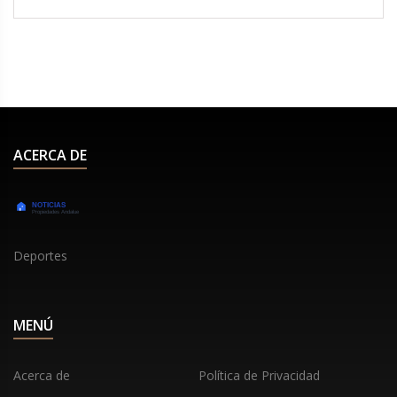
detalles específicos del accidente no se revelan, se
sabe que este incidente reciente impidió a Piñera
continuar en el show.
ACERCA DE
Deportes
MENÚ
Acerca de
Política de Privacidad