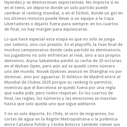
leyendas y se desmoronan expectativas.
No importa si es
en el
tenis
,
un deporte donde un solo partido puede
cambiar el ranking mundial
, o en el
fútbol
,
donde un gol en
los últimos minutos puede llevar a un equipo a la Copa
Libertadores o dejarlo fuera para siempre
: en los cuartos
de final, no hay margen para equivocarse.
Lo que hace especial esta etapa es que no solo se juega
con talento, sino con presión. En el
playoffs
,
la fase final de
muchos campeonatos donde cada partido es eliminatorio
,
los jugadores no solo enfrentan al rival, sino a sus propios
demonios. Aryna Sabalenka perdió su racha de 20 victorias
en el Wuhan Open, pero aún así se quedó como número
uno del mundo. Novak Djokovic avanzó en Shanghai no por
dominar, sino por aguantar. El Atlético de Madrid entró al
Mundial de Clubes 2025 porque su ranking lo permitió,
mientras que el Barcelona se quedó fuera por una regla
que nadie pide, pero todos respetan. En los cuartos de
final, las reglas, los números y las emociones se mezclan
hasta que solo queda uno que sigue adelante.
Y no es solo deporte. En Chile, el voto de migrantes, los
cortes de agua en la Región Metropolitana o la polémica
entre Catalina Pulido y Cecilia Bolocco también tienen sus