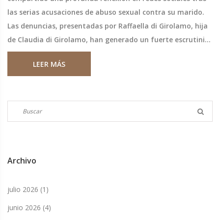
las serias acusaciones de abuso sexual contra su marido.
Las denuncias, presentadas por Raffaella di Girolamo, hija
de Claudia di Girolamo, han generado un fuerte escrutinio
público y tensiones familiares. La reflexión de Prieto
LEER MÁS
sugiere un periodo de intensa lucha personal y emocional.
Archivo
julio 2026
(1)
junio 2026
(4)