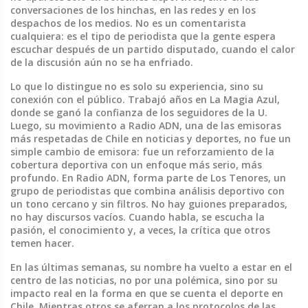
conversaciones de los hinchas, en las redes y en los
despachos de los medios. No es un comentarista
cualquiera: es el tipo de periodista que la gente espera
escuchar después de un partido disputado, cuando el calor
de la discusión aún no se ha enfriado.
Lo que lo distingue no es solo su experiencia, sino su
conexión con el público. Trabajó años en La Magia Azul,
donde se ganó la confianza de los seguidores de la U.
Luego, su movimiento a
Radio ADN
,
una de las emisoras
más respetadas de Chile en noticias y deportes
, no fue un
simple cambio de emisora: fue un reforzamiento de la
cobertura deportiva con un enfoque más serio, más
profundo. En Radio ADN, forma parte de
Los Tenores
,
un
grupo de periodistas que combina análisis deportivo con
un tono cercano y sin filtros
. No hay guiones preparados,
no hay discursos vacíos. Cuando habla, se escucha la
pasión, el conocimiento y, a veces, la crítica que otros
temen hacer.
En las últimas semanas, su nombre ha vuelto a estar en el
centro de las noticias, no por una polémica, sino por su
impacto real en la forma en que se cuenta el deporte en
Chile. Mientras otros se aferran a los protocolos de las