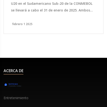
U20 en el Sudamericano Sub-20 de la CONMEBOL
se llevará a cabo el 31 de enero de 2025. Ambos
equipos luchan por una posición destacada en el
Grupo A con 6 puntos cada uno. La historia
febrero 1 2025
favorece ligeramente a Paraguay con más
victorias en enfrentamientos previos. Los
entrenadores son Aldo Duscher para Paraguay y
Nicolás Córdova para Chile.
ACERCA DE
Entretenimiento