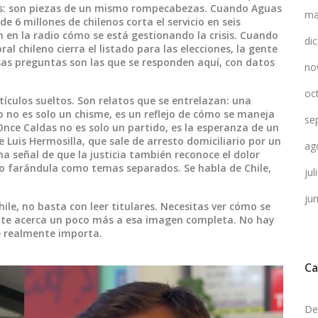
tas: son piezas de un mismo rompecabezas. Cuando
Aguas
ma
e 6 millones de chilenos
corta el servicio en seis
 en la radio cómo se está gestionando la crisis. Cuando
di
ral chileno
cierra el listado para las elecciones, la gente
sas preguntas son las que se responden aquí, con datos
no
oc
tículos sueltos. Son relatos que se entrelazan: una
o no es solo un chisme, es un reflejo de cómo se maneja
se
 Once Caldas no es solo un partido, es la esperanza de un
 Luis Hermosilla, que sale de arresto domiciliario por un
ag
 una señal de que la justicia también reconoce el dolor
 o farándula como temas separados. Se habla de Chile,
ju
ju
ile, no basta con leer titulares. Necesitas ver cómo se
ia te acerca un poco más a esa imagen completa. No hay
ue realmente importa.
Ca
De