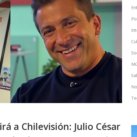
En
Po
In
Cu
So
Mú
Sa
No
Te
rá a Chilevisión: Julio César
DEPORTES