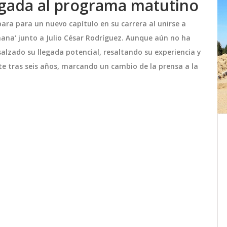
legada al programa matutino
para para un nuevo capítulo en su carrera al unirse a
ñana' junto a Julio César Rodríguez. Aunque aún no ha
alzado su llegada potencial, resaltando su experiencia y
e tras seis años, marcando un cambio de la prensa a la
an
Katie Taylor mantiene su
e con
campeonato indiscutido en una
arte
polémica victoria sobre Amanda
do una
Katie Taylor retuvo su título indiscutido
Serrano
parte
de superligero tras vencer a Amanda
ptado
Serrano en una disputada decisión
marcada
unánime. La revancha, celebrada en el
 muy
estadio AT&T de Arlington, Texas, dejó a
noviembre 16 2024