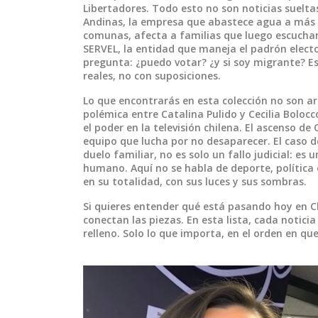
Libertadores. Todo esto no son noticias suel
Andinas
,
la empresa que abastece agua a más d
comunas, afecta a familias que luego escuchan
SERVEL
,
la entidad que maneja el padrón electo
pregunta: ¿puedo votar? ¿y si soy migrante? E
reales, no con suposiciones.
Lo que encontrarás en esta colección no son ar
polémica entre Catalina Pulido y Cecilia Bolocc
el poder en la televisión chilena. El ascenso de
equipo que lucha por no desaparecer. El caso de
duelo familiar, no es solo un fallo judicial: es
humano. Aquí no se habla de deporte, política
en su totalidad, con sus luces y sus sombras.
Si quieres entender qué está pasando hoy en Ch
conectan las piezas. En esta lista, cada notic
relleno. Solo lo que importa, en el orden en q