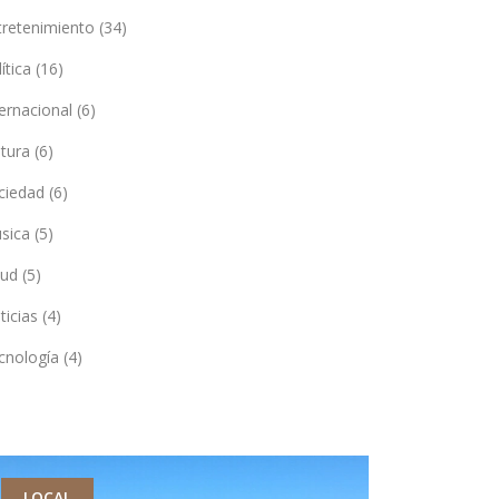
tretenimiento
(34)
lítica
(16)
ternacional
(6)
ltura
(6)
ciedad
(6)
sica
(5)
lud
(5)
ticias
(4)
cnología
(4)
LOCAL
DEPORTES