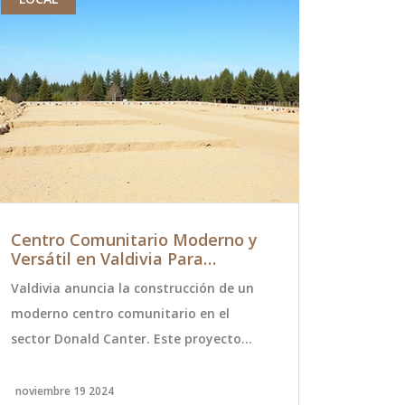
Centro Comunitario Moderno y
Bayern M
Versátil en Valdivia Para
sorprende
Fortalecer la Comunidad
Mainz en 
Valdivia anuncia la construcción de un
Bayern Muni
moderno centro comunitario en el
derrota bajo
sector Donald Canter. Este proyecto
Kompany en 
busca mejorar la calidad de vida a través
ante el Mai
de instalaciones para deportes, eventos
pone fin a l
noviembre 19 2024
diciembre 15 