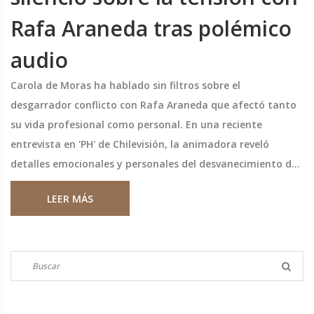
Rafa Araneda tras polémico
audio
Carola de Moras ha hablado sin filtros sobre el
desgarrador conflicto con Rafa Araneda que afectó tanto
su vida profesional como personal. En una reciente
entrevista en 'PH' de Chilevisión, la animadora reveló
detalles emocionales y personales del desvanecimiento de
su amistad. A pesar de la dureza de sus palabras, dejó
LEER MÁS
abierta la puerta a una posible reconciliación si hay un
acercamiento genuino y directo.