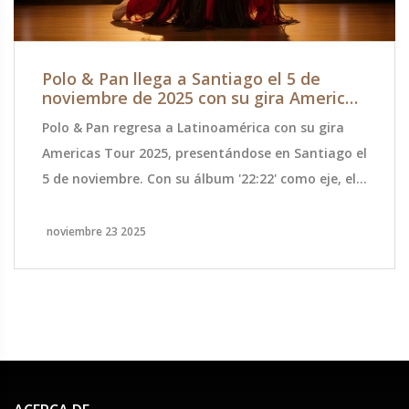
Polo & Pan llega a Santiago el 5 de
noviembre de 2025 con su gira Americas
Tour 2025
Polo & Pan regresa a Latinoamérica con su gira
Americas Tour 2025, presentándose en Santiago el
5 de noviembre. Con su álbum '22:22' como eje, el
dúo francés ofrecerá una noche única de música
electrónica en el Parque Ciudad Empresarial.
noviembre 23 2025