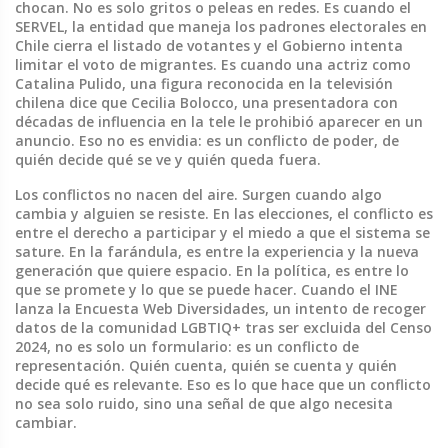
chocan.
No es solo gritos o peleas en redes. Es cuando el
SERVEL
,
la entidad que maneja los padrones electorales en
Chile
cierra el listado de votantes y el Gobierno intenta
limitar el voto de migrantes. Es cuando una actriz como
Catalina Pulido
,
una figura reconocida en la televisión
chilena
dice que
Cecilia Bolocco
,
una presentadora con
décadas de influencia en la tele
le prohibió aparecer en un
anuncio. Eso no es envidia: es un conflicto de poder, de
quién decide qué se ve y quién queda fuera.
Los conflictos no nacen del aire. Surgen cuando algo
cambia y alguien se resiste. En las elecciones, el conflicto es
entre el derecho a participar y el miedo a que el sistema se
sature. En la farándula, es entre la experiencia y la nueva
generación que quiere espacio. En la política, es entre lo
que se promete y lo que se puede hacer. Cuando el INE
lanza la
Encuesta Web Diversidades
,
un intento de recoger
datos de la comunidad LGBTIQ+ tras ser excluida del Censo
2024
, no es solo un formulario: es un conflicto de
representación. Quién cuenta, quién se cuenta y quién
decide qué es relevante. Eso es lo que hace que un conflicto
no sea solo ruido, sino una señal de que algo necesita
cambiar.