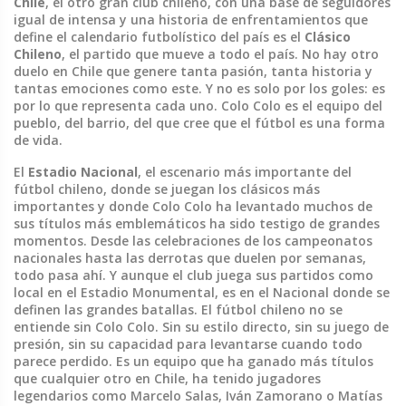
Chile
,
el otro gran club chileno, con una base de seguidores
igual de intensa y una historia de enfrentamientos que
define el calendario futbolístico del país
es el
Clásico
Chileno
, el partido que mueve a todo el país. No hay otro
duelo en Chile que genere tanta pasión, tanta historia y
tantas emociones como este. Y no es solo por los goles: es
por lo que representa cada uno. Colo Colo es el equipo del
pueblo, del barrio, del que cree que el fútbol es una forma
de vida.
El
Estadio Nacional
,
el escenario más importante del
fútbol chileno, donde se juegan los clásicos más
importantes y donde Colo Colo ha levantado muchos de
sus títulos más emblemáticos
ha sido testigo de grandes
momentos. Desde las celebraciones de los campeonatos
nacionales hasta las derrotas que duelen por semanas,
todo pasa ahí. Y aunque el club juega sus partidos como
local en el Estadio Monumental, es en el Nacional donde se
definen las grandes batallas. El fútbol chileno no se
entiende sin Colo Colo. Sin su estilo directo, sin su juego de
presión, sin su capacidad para levantarse cuando todo
parece perdido. Es un equipo que ha ganado más títulos
que cualquier otro en Chile, ha tenido jugadores
legendarios como Marcelo Salas, Iván Zamorano o Matías