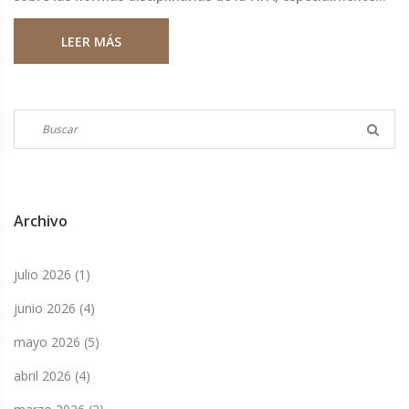
porque esta prohibición parece ser una maniobra para
LEER MÁS
distraer de los problemas de la selección nacional.
Archivo
julio 2026
(1)
junio 2026
(4)
mayo 2026
(5)
abril 2026
(4)