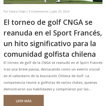
Por
Yanira Colipi
|
0 Comentarios
|
julio 29, 2024
El torneo de golf CNGA se
reanuda en el Sport Francés,
un hito significativo para la
comunidad golfista chilena
El torneo de golf de la CNGA se reanudó en el Sport Francés
tras una breve pausa, destacando como un evento crucial
en el calendario de la Asociación Chilena de Golf. La
competencia reunió a golfistas de varios clubes, quienes
demostraron sus habilidades y compitieron por las
primeras posiciones. La presencia de figuras clave, como el
LEER MÁS
presidente de la CNGA, subrayó la importancia de este