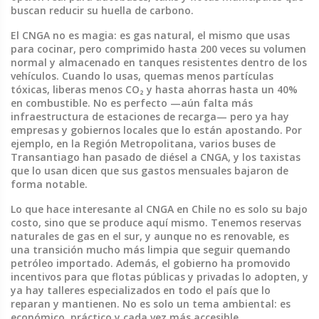
buscan reducir su huella de carbono.
El CNGA no es magia: es gas natural, el mismo que usas
para cocinar, pero comprimido hasta 200 veces su volumen
normal y almacenado en tanques resistentes dentro de los
vehículos. Cuando lo usas, quemas menos partículas
tóxicas, liberas menos CO₂ y hasta ahorras hasta un 40%
en combustible. No es perfecto —aún falta más
infraestructura de estaciones de recarga— pero ya hay
empresas y gobiernos locales que lo están apostando. Por
ejemplo, en la Región Metropolitana, varios buses de
Transantiago han pasado de diésel a CNGA, y los taxistas
que lo usan dicen que sus gastos mensuales bajaron de
forma notable.
Lo que hace interesante al CNGA en Chile no es solo su bajo
costo, sino que se produce aquí mismo. Tenemos reservas
naturales de gas en el sur, y aunque no es renovable, es
una transición mucho más limpia que seguir quemando
petróleo importado. Además, el gobierno ha promovido
incentivos para que flotas públicas y privadas lo adopten, y
ya hay talleres especializados en todo el país que lo
reparan y mantienen. No es solo un tema ambiental: es
económico, práctico y cada vez más accesible.