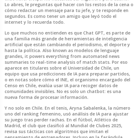
Lo abres, le preguntas qué hacer con los restos de la cena o
cómo redactar un mensaje para tu jefe, y te responde en
segundos. Es como tener un amigo que leyó todo el
internet y lo recuerda todo.
Lo que muchos no entienden es que
Chat GPT
,
es parte de
una familia más grande de herramientas de inteligencia
artificial que están cambiando el periodismo, el deporte y
hasta la política
. Also known as
modelos de lenguaje
grandes
, it powers everything from automated news
summaries to real-time analysis of match stats. Por eso
aparece en titulares sobre el
Universidad de Chile
,
un
equipo que usa predicciones de IA para preparar partidos
,
o en notas sobre cómo el
INE
,
el organismo encargado del
Censo en Chile
, evalúa usar IA para recoger datos de
comunidades invisibles. No es solo un chatbot: es una
nueva forma de procesar información.
Y no solo en Chile. En el tenis,
Aryna Sabalenka
,
la número
uno del ranking femenino
, usó análisis de IA para ajustar
su juego tras perder rachas. En el fútbol,
Atlético de
Madrid
,
el club que clasificó al Mundial de Clubes 2025
,
revisa sus tácticas con algoritmos que imitan el
pensamiento de entrenadores. Incluso en la farándula,