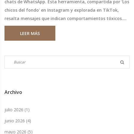
chats de WhatsApp. Esta herramienta, compartida por 'Los
chicos del fondo' en Instagram y explorada en TikTok,
resalta mensajes que indican comportamientos tóxicos.
Aunque útil, el uso de esta función conlleva ciertos riesgos
LEER MÁS
de privacidad y la falta de juicio emocional de la IA.
Archivo
julio 2026
(1)
junio 2026
(4)
mayo 2026
(5)