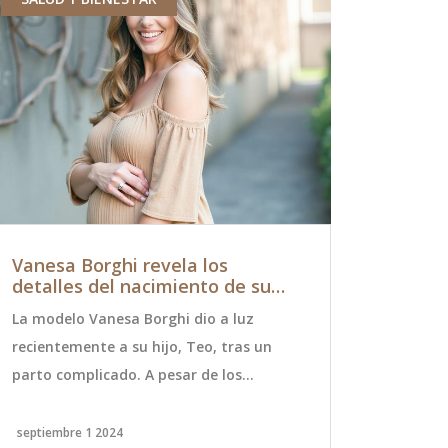
Vanesa Borghi revela los
Carlos Al
detalles del nacimiento de su
del ATP 5
hijo Teo después de una pérdida
un Set
La modelo Vanesa Borghi dio a luz
Carlos Alcar
anterior
recientemente a su hijo, Teo, tras un
de 21 años 
parto complicado. A pesar de los
mundo, ha a
desafíos, ambos se encuentran en buen
500 de Pekín
estado de salud. Este nacimiento llega
semifinales,
septiembre 1 2024
octubre 1 202