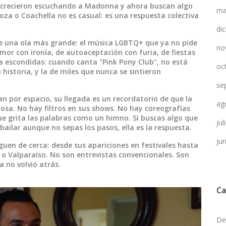
s crecieron escuchando a Madonna y ahora buscan algo
ma
oza o Coachella no es casual: es una respuesta colectiva
di
de una ola más grande: el
música LGBTQ+
que ya no pide
no
mor con ironía, de autoaceptación con furia, de fiestas
s escondidas: cuando canta "Pink Pony Club", no está
oc
 historia, y la de miles que nunca se sintieron
se
an por espacio, su llegada es un recordatorio de que la
ag
osa. No hay filtros en sus shows. No hay coreografías
ue grita las palabras como un himno. Si buscas algo que
ju
ailar aunque no sepas los pasos, ella es la respuesta.
ju
guen de cerca: desde sus apariciones en festivales hasta
 o Valparaíso. No son entrevistas convencionales. Son
a no volvió atrás.
Ca
De