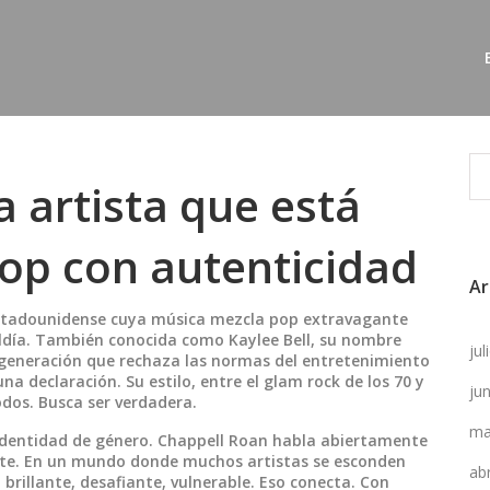
 artista que está
pop con autenticidad
Ar
stadounidense cuya música mezcla pop extravagante
ldía
. También conocida como
Kaylee Bell
, su nombre
ju
a generación que rechaza las normas del entretenimiento
una declaración. Su estilo, entre el glam rock de los 70 y
ju
odos. Busca ser verdadera.
ma
identidad de género
. Chappell Roan habla abiertamente
rte. En un mundo donde muchos artistas se esconden
ab
 brillante, desafiante, vulnerable. Eso conecta. Con