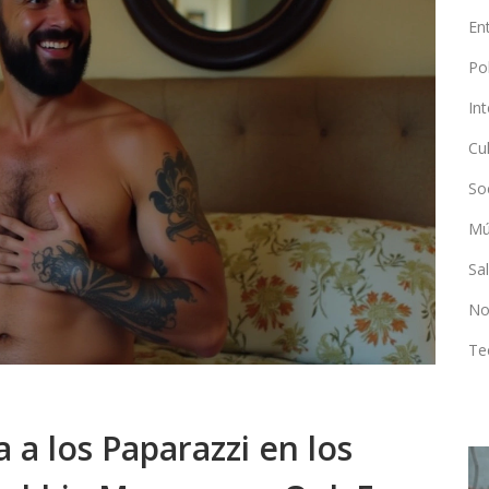
En
Po
In
Cu
So
Mú
Sa
No
Te
 a los Paparazzi en los
SUCESOS