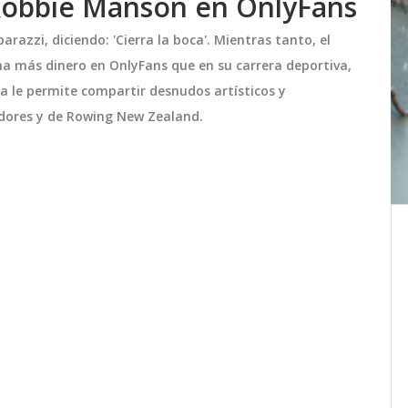
 Robbie Manson en OnlyFans
razzi, diciendo: 'Cierra la boca'. Mientras tanto, el
a más dinero en OnlyFans que en su carrera deportiva,
 le permite compartir desnudos artísticos y
idores y de Rowing New Zealand.
Capturados los Ladrones del
ido en
Equipo de Federico Sánchez en
ra A
Talcahuano: Una Lección de
 se
El reconocido presentador de televisión,
Vigilancia y Respuesta Rápida
era A
Federico Sánchez, fue víctima de un robo
mientras almorzaba en un restaurante
de Talcahuano. Gracias a la rápida
al) en
acción de las autoridades, los
septiembre 29 2024