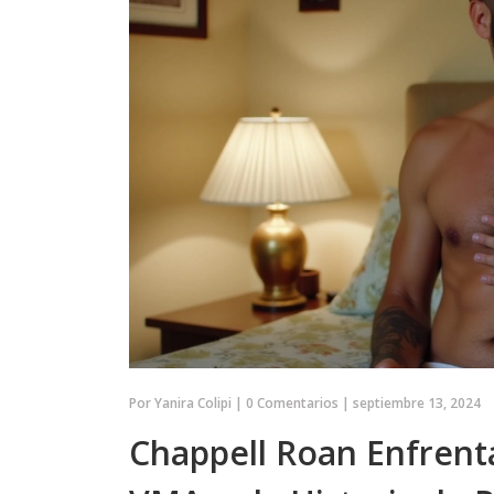
Por
Yanira Colipi
|
0 Comentarios
|
septiembre 13, 2024
Chappell Roan Enfrenta
DEPORTES