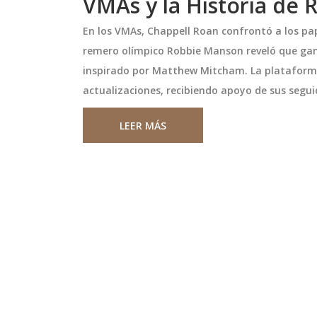
VMAs y la Historia de
En los VMAs, Chappell Roan confrontó a los papa
remero olímpico Robbie Manson reveló que gan
inspirado por Matthew Mitcham. La plataforma
actualizaciones, recibiendo apoyo de sus segu
LEER MÁS
 3-0 a Islandia:
Junior y Águilas Doradas
Auburn
Rionegro: Detalles del Part
Vivo en la Categoría Prime
 a Islandia en
Junior y Águilas Doradas Rionegro
ante Messi. Último
enfrentarán en la Categoría Prim
Mundial 2026,
de Colombia el domingo 22 de
 Sports y ESPN.
septiembre de 2024. El partido
comenzará a las 22:30hs (hora loc
septiembre 23 2024