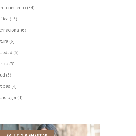
tretenimiento
(34)
lítica
(16)
ternacional
(6)
ltura
(6)
ciedad
(6)
sica
(5)
lud
(5)
ticias
(4)
cnología
(4)
SALUD Y BIENESTAR
DEPORTES