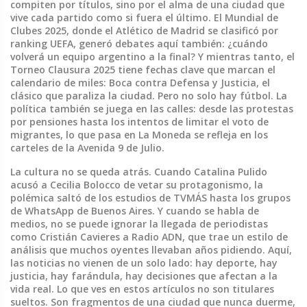
compiten por títulos, sino por el alma de una ciudad que
vive cada partido como si fuera el último. El Mundial de
Clubes 2025, donde el Atlético de Madrid se clasificó por
ranking UEFA, generó debates aquí también: ¿cuándo
volverá un equipo argentino a la final? Y mientras tanto, el
Torneo Clausura 2025 tiene fechas clave que marcan el
calendario de miles: Boca contra Defensa y Justicia, el
clásico que paraliza la ciudad. Pero no solo hay fútbol. La
política también se juega en las calles: desde las protestas
por pensiones hasta los intentos de limitar el voto de
migrantes, lo que pasa en La Moneda se refleja en los
carteles de la Avenida 9 de Julio.
La cultura no se queda atrás. Cuando Catalina Pulido
acusó a Cecilia Bolocco de vetar su protagonismo, la
polémica saltó de los estudios de TVMÁS hasta los grupos
de WhatsApp de Buenos Aires. Y cuando se habla de
medios, no se puede ignorar la llegada de periodistas
como Cristián Cavieres a Radio ADN, que trae un estilo de
análisis que muchos oyentes llevaban años pidiendo. Aquí,
las noticias no vienen de un solo lado: hay deporte, hay
justicia, hay farándula, hay decisiones que afectan a la
vida real. Lo que ves en estos artículos no son titulares
sueltos. Son fragmentos de una ciudad que nunca duerme,