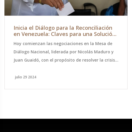
Inicia el Diálogo para la Reconciliación
en Venezuela: Claves para una Solución
Histórica
Hoy comienzan las negociaciones en la Mesa de
Diálogo Nacional, liderada por Nicolás Maduro y
Juan Guaidó, con el propósito de resolver la crisis
política y económica en Venezuela. Con la
mediación de Noruega, se abordarán temas como
julio 29 2024
la restauración de instituciones democráticas, la
liberación de presos políticos y un proceso
electoral justo.