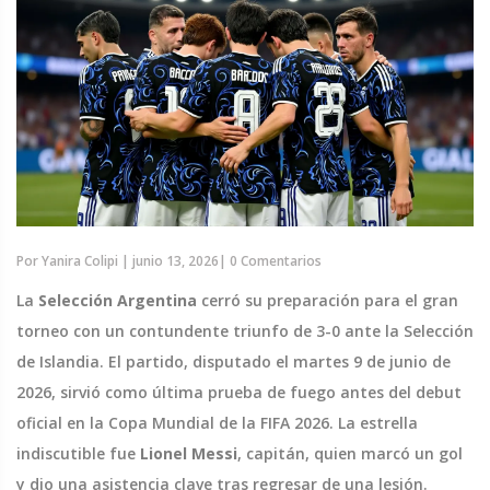
Por
Yanira Colipi
|
junio 13, 2026
|
0 Comentarios
La
Selección Argentina
cerró su preparación para el gran
torneo con un contundente triunfo de 3-0 ante la
Selección
de Islandia
. El partido, disputado el martes 9 de junio de
2026, sirvió como última prueba de fuego antes del debut
oficial en la
Copa Mundial de la FIFA 2026
. La estrella
indiscutible fue
Lionel Messi
,
capitán
, quien marcó un gol
y dio una asistencia clave tras regresar de una lesión.