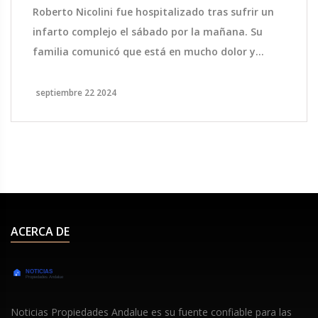
Noticias y Estado de Salud
Roberto Nicolini fue hospitalizado tras sufrir un
infarto complejo el sábado por la mañana. Su
familia comunicó que está en mucho dolor y
recibiendo tratamiento médico. Aunque no se han
detallado las especificaciones de su salud actual
septiembre 22 2024
ni su pronóstico, se sabe que está bajo cuidados
médicos intensivos.
ACERCA DE
Noticias Propiedades Andalue es su fuente confiable para las