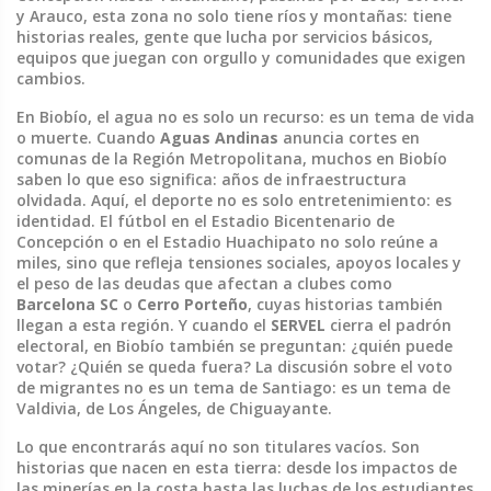
y Arauco, esta zona no solo tiene ríos y montañas: tiene
historias reales, gente que lucha por servicios básicos,
equipos que juegan con orgullo y comunidades que exigen
cambios.
En Biobío, el agua no es solo un recurso: es un tema de vida
o muerte. Cuando
Aguas Andinas
anuncia cortes en
comunas de la Región Metropolitana, muchos en Biobío
saben lo que eso significa: años de infraestructura
olvidada. Aquí, el deporte no es solo entretenimiento: es
identidad. El fútbol en el Estadio Bicentenario de
Concepción o en el Estadio Huachipato no solo reúne a
miles, sino que refleja tensiones sociales, apoyos locales y
el peso de las deudas que afectan a clubes como
Barcelona SC
o
Cerro Porteño
, cuyas historias también
llegan a esta región. Y cuando el
SERVEL
cierra el padrón
electoral, en Biobío también se preguntan: ¿quién puede
votar? ¿Quién se queda fuera? La discusión sobre el voto
de migrantes no es un tema de Santiago: es un tema de
Valdivia, de Los Ángeles, de Chiguayante.
Lo que encontrarás aquí no son titulares vacíos. Son
historias que nacen en esta tierra: desde los impactos de
las minerías en la costa hasta las luchas de los estudiantes