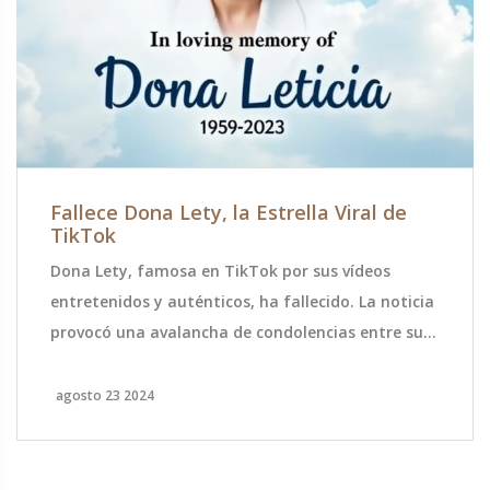
Fallece Dona Lety, la Estrella Viral de
TikTok
Dona Lety, famosa en TikTok por sus vídeos
entretenidos y auténticos, ha fallecido. La noticia
provocó una avalancha de condolencias entre sus
seguidores y la comunidad de TikTok. Con una
rápida ascensión a la fama, sus vídeos mostraban
agosto 23 2024
su vida cotidiana y resonaban con muchos. Su
legado persiste en su contenido compartido, aun
generando alegría.