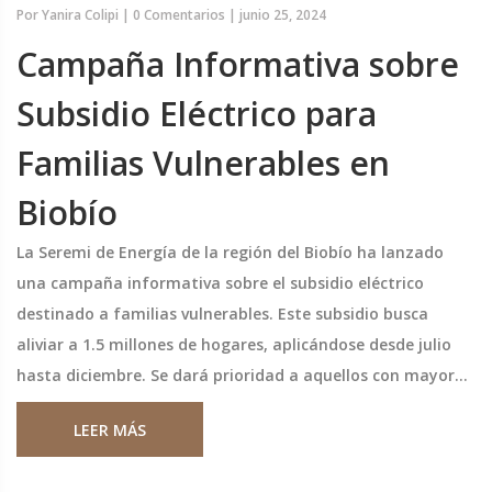
Por
Yanira Colipi
|
0 Comentarios
|
junio 25, 2024
Campaña Informativa sobre
Subsidio Eléctrico para
Familias Vulnerables en
Biobío
La Seremi de Energía de la región del Biobío ha lanzado
una campaña informativa sobre el subsidio eléctrico
destinado a familias vulnerables. Este subsidio busca
aliviar a 1.5 millones de hogares, aplicándose desde julio
hasta diciembre. Se dará prioridad a aquellos con mayor
necesidad, incluyendo hogares con menores, cuidadores y
LEER MÁS
personas mayores.