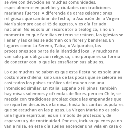
se vive con devoción en muchas comunidades,
especialmente en pueblos y ciudades con tradiciones
marianas fuertes.
A diferencia de otras celebraciones
religiosas que cambian de fecha, la
Asunción de la Virgen
María
siempre cae el
15 de agosto
, y es día feriado
nacional. No es solo un recordatorio teológico, sino un
momento en que familias enteras se reúnen, las iglesias se
llenan y las calles se adornan con flores y banderas. En
lugares como La Serena, Talca, o Valparaíso, las
procesiones son parte de la identidad local, y muchos no
van solo por obligación religiosa, sino porque es su forma
de conectar con lo que les enseñaron sus abuelos.
Lo que muchos no saben es que esta fiesta no es solo una
costumbre chilena, sino una de las pocas que se celebra en
casi todos los países católicos del mundo con una
intensidad similar. En Italia, España o Filipinas, también
hay misas solemnes y ofrendas de flores, pero en Chile, se
mezcla con tradiciones propias: desde las empanadas que
se reparten después de la misa, hasta los cantos populares
que se escuchan en las plazas. La Virgen María no es solo
una figura espiritual, es un símbolo de protección, de
esperanza y de continuidad. Por eso, incluso quienes ya no
van a misa, en este día suelen encender una vela en casa o