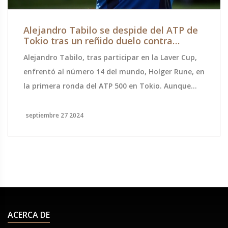
Alejandro Tabilo se despide del ATP de
Tokio tras un reñido duelo contra
Holger Rune
Alejandro Tabilo, tras participar en la Laver Cup,
enfrentó al número 14 del mundo, Holger Rune, en
la primera ronda del ATP 500 en Tokio. Aunque
Rune ganó en tres sets (6-2, 5-7, 6-4), el chileno
mostró un juego sólido. Esta derrota marca su
septiembre 27 2024
octava caída consecutiva. Ahora se prepara para
el Masters 1000 de Shanghái.
ACERCA DE