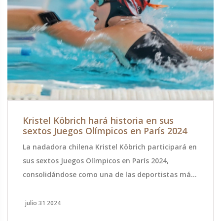
Kristel Köbrich hará historia en sus
sextos Juegos Olímpicos en París 2024
La nadadora chilena Kristel Köbrich participará en
sus sextos Juegos Olímpicos en París 2024,
consolidándose como una de las deportistas más
destacadas y longevas de Chile. Con una carrera
que abarca desde Atenas 2004 hasta Tokio 2020,
julio 31 2024
Köbrich sigue desafiando la edad y las