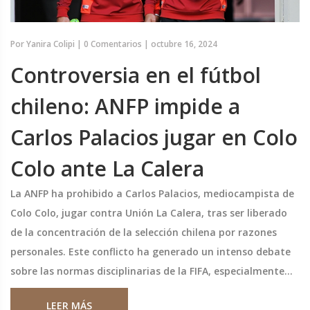
Por
Yanira Colipi
|
0 Comentarios
|
octubre 16, 2024
Controversia en el fútbol
chileno: ANFP impide a
Carlos Palacios jugar en Colo
Colo ante La Calera
La ANFP ha prohibido a Carlos Palacios, mediocampista de
Colo Colo, jugar contra Unión La Calera, tras ser liberado
de la concentración de la selección chilena por razones
personales. Este conflicto ha generado un intenso debate
sobre las normas disciplinarias de la FIFA, especialmente
porque esta prohibición parece ser una maniobra para
LEER MÁS
distraer de los problemas de la selección nacional.