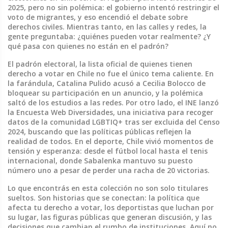
2025, pero no sin polémica: el gobierno intentó restringir el
voto de migrantes, y eso encendió el debate sobre
derechos civiles. Mientras tanto, en las calles y redes, la
gente preguntaba: ¿quiénes pueden votar realmente? ¿Y
qué pasa con quienes no están en el padrón?
El
padrón electoral
,
la lista oficial de quienes tienen
derecho a votar en Chile
no fue el único tema caliente. En
la farándula, Catalina Pulido acusó a Cecilia Bolocco de
bloquear su participación en un anuncio, y la polémica
saltó de los estudios a las redes. Por otro lado, el INE lanzó
la
Encuesta Web Diversidades
,
una iniciativa para recoger
datos de la comunidad LGBTIQ+ tras ser excluida del Censo
2024
, buscando que las políticas públicas reflejen la
realidad de todos. En el deporte, Chile vivió momentos de
tensión y esperanza: desde el fútbol local hasta el tenis
internacional, donde Sabalenka mantuvo su puesto
número uno a pesar de perder una racha de 20 victorias.
Lo que encontrás en esta colección no son solo titulares
sueltos. Son historias que se conectan: la política que
afecta tu derecho a votar, los deportistas que luchan por
su lugar, las figuras públicas que generan discusión, y las
decisiones que cambian el rumbo de instituciones. Aquí no