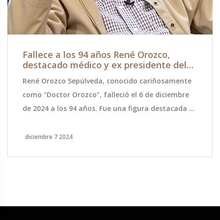
Fallece a los 94 años René Orozco,
destacado médico y ex presidente del
Club de Fútbol Universidad de Chile
René Orozco Sepúlveda, conocido cariñosamente
como "Doctor Orozco", falleció el 6 de diciembre
de 2024 a los 94 años. Fue una figura destacada en
Chile por sus significativos aportes en la medicina
y el fútbol. Su carrera médica estuvo marcada por
diciembre 7 2024
logros notables como la participación en el primer
trasplante de riñón realizado en Chile, mientras
que en el fútbol lideró al Club Universidad de Chile
a numerosos títulos nacionales.