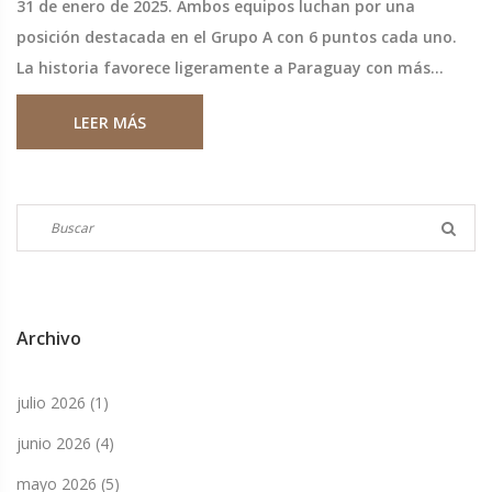
31 de enero de 2025. Ambos equipos luchan por una
posición destacada en el Grupo A con 6 puntos cada uno.
La historia favorece ligeramente a Paraguay con más
victorias en enfrentamientos previos. Los entrenadores
LEER MÁS
son Aldo Duscher para Paraguay y Nicolás Córdova para
Chile.
Archivo
julio 2026
(1)
junio 2026
(4)
mayo 2026
(5)