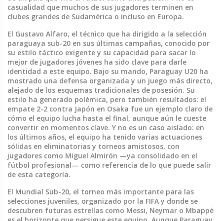
casualidad que muchos de sus jugadores terminen en
clubes grandes de Sudamérica o incluso en Europa.
El
Gustavo Alfaro
,
el técnico que ha dirigido a la selección
paraguaya sub-20 en sus últimas campañas, conocido por
su estilo táctico exigente y su capacidad para sacar lo
mejor de jugadores jóvenes
ha sido clave para darle
identidad a este equipo. Bajo su mando, Paraguay U20 ha
mostrado una defensa organizada y un juego más directo,
alejado de los esquemas tradicionales de posesión. Su
estilo ha generado polémica, pero también resultados: el
empate 2-2 contra Japón en Osaka fue un ejemplo claro de
cómo el equipo lucha hasta el final, aunque aún le cueste
convertir en momentos clave. Y no es un caso aislado: en
los últimos años, el equipo ha tenido varias actuaciones
sólidas en eliminatorias y torneos amistosos, con
jugadores como Miguel Almirón —ya consolidado en el
fútbol profesional— como referencia de lo que puede salir
de esta categoría.
El
Mundial Sub-20
,
el torneo más importante para las
selecciones juveniles, organizado por la FIFA y donde se
descubren futuras estrellas como Messi, Neymar o Mbappé
es el horizonte que persigue este equipo. Aunque Paraguay