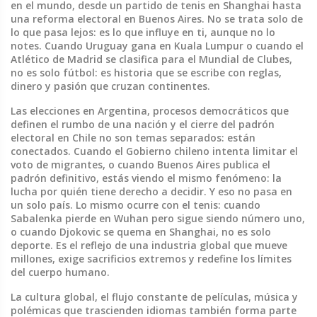
en el mundo, desde un partido de tenis en Shanghai hasta
una reforma electoral en Buenos Aires.
No se trata solo de
lo que pasa lejos: es lo que influye en ti, aunque no lo
notes. Cuando Uruguay gana en Kuala Lumpur o cuando el
Atlético de Madrid se clasifica para el Mundial de Clubes,
no es solo fútbol: es historia que se escribe con reglas,
dinero y pasión que cruzan continentes.
Las
elecciones en Argentina
,
procesos democráticos que
definen el rumbo de una nación
y el cierre del padrón
electoral en Chile no son temas separados: están
conectados. Cuando el Gobierno chileno intenta limitar el
voto de migrantes, o cuando Buenos Aires publica el
padrón definitivo, estás viendo el mismo fenómeno: la
lucha por quién tiene derecho a decidir. Y eso no pasa en
un solo país. Lo mismo ocurre con el tenis: cuando
Sabalenka pierde en Wuhan pero sigue siendo número uno,
o cuando Djokovic se quema en Shanghai, no es solo
deporte. Es el reflejo de una industria global que mueve
millones, exige sacrificios extremos y redefine los límites
del cuerpo humano.
La
cultura global
,
el flujo constante de películas, música y
polémicas que trascienden idiomas
también forma parte