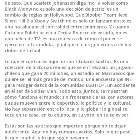
de esto. Que Scarlett Johansson diga "no" a volver como
Black Widow no es solo una decisión de actriz: es un
cambio de reglas en Hollywood. Que Bloober Team lleve
Silent Hill 2 a Xbox y Switch no es solo un lanzamiento: es
una batalla por el control del entretenimiento. Y cuando
Catalina Pulido acusa a Cecilia Bolocco de vetarla, no es
una pelea de TV: es una muestra de cómo el poder se
ejerce en la farándula, igual que en los gobiernos o en los
clubes de fútbol.
Lo que encontrarás aquí no son titulares sueltos. Es una
colección de historias reales que se entrelazan: un jugador
chileno que gana 20 millones, un estadio en Marruecos que
quiere ser el más grande del mundo, una encuesta del INE
para recoger datos de la comunidad LGBTIQ+, un accidente
en el set de Spider-Man. Todo esto, juntos, te muestran
cómo funciona el mundo: sin fronteras claras, con actores
que se mueven entre lo deportivo, lo político y lo cultural.
No hay separación entre lo local y lo global: lo global te
toca en tu casa, en tu equipo, en tu voto, en tu televisor.
Estas son las noticias que importan porque no te dejan
indiferente. Aquí no hay rumores vacíos. Solo lo que pasó,
lo que cambió, y lo que sigue pasando.