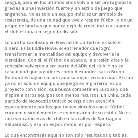
League
, pero en los últimos años volvió a ser protagonista
gracias a una inversión fuerte y un estilo de juego que
engancha.
No es solo un equipo más: es un símbolo de
resistencia, de una ciudad que vive y respira fútbol, y de un
grupo de hinchas que nunca dejó de creer, incluso cuando
el club estaba en segunda división.
Lo que ha cambiado en Newcastle United no es solo el
dinero. Es la
Eddie Howe
,
el entrenador que logró
transformar la mentalidad del equipo y devolverle la
identidad
. Con él, el fútbol de ataque, la presión alta y la
cohesión volvieron a ser parte del ADN del club. Y no es
casualidad que jugadores como
Alexander Isak
o
Bruno
Guimarães
hayan encontrado su mejor versión aquí. El club
ya no es solo un equipo que juega en Inglaterra: es un
proyecto con visión, que busca competir en Europa y que
inspira a otros equipos con menos recursos.
En Chile, cada
partido de Newcastle United se sigue con atención,
especialmente por los que tienen vínculos con el fútbol
europeo o simplemente se enamoraron de su estilo. No es
raro ver camisetas del club en las calles de Santiago o
Valparaíso, y eso no es por moda: es por respeto.
Lo que encontrarás aquí no son solo resultados o tablas.