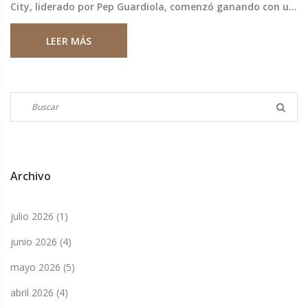
City, liderado por Pep Guardiola, comenzó ganando con un
gol de Josko Gvardiol. A pesar de esta ventaja inicial, el
LEER MÁS
partido acabó en un empate justo, reflejando la contienda
equilibrada.
Archivo
julio 2026
(1)
junio 2026
(4)
mayo 2026
(5)
abril 2026
(4)