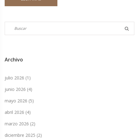
esperará su estilo de comentario y la ampliación de la
oferta informativa. Se espera que su presencia atraiga a
seguidores del fútbol chileno y a oyentes habituales de la
radio.
Archivo
julio 2026
(1)
junio 2026
(4)
mayo 2026
(5)
abril 2026
(4)
marzo 2026
(2)
diciembre 2025
(2)