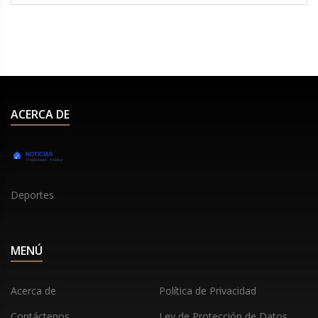
extiende hasta el Cyber Monday, es una
oportunidad de oro para ahorrar, pero requiere
planificación y comparación de precios para evitar
caer en falsas ofertas.
ACERCA DE
Deportes
MENÚ
Acerca de
Política de Privacidad
Contáctenos
Ley de Protección de Datos