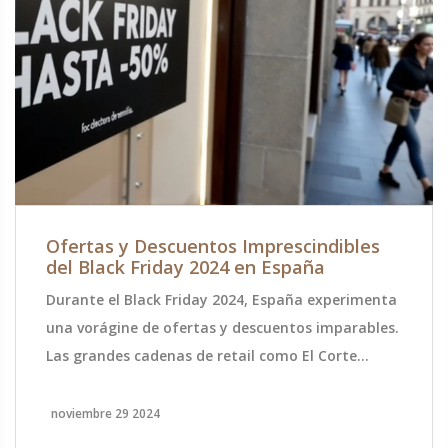
Ofertas y Descuentos Imprescindibles
del Black Friday 2024 en España
Durante el Black Friday 2024, España experimenta
una vorágine de ofertas y descuentos imparables.
Las grandes cadenas de retail como El Corte
Inglés, FNAC, Media Markt y Amazon destacan con
sus promociones, que van del 20% al 80% en una
noviembre 29 2024
multitud de productos. Este evento anual, que se