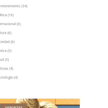
tretenimiento
(34)
lítica
(16)
ternacional
(6)
ltura
(6)
ciedad
(6)
sica
(5)
lud
(5)
ticias
(4)
cnología
(4)
DEPORTES
SALUD