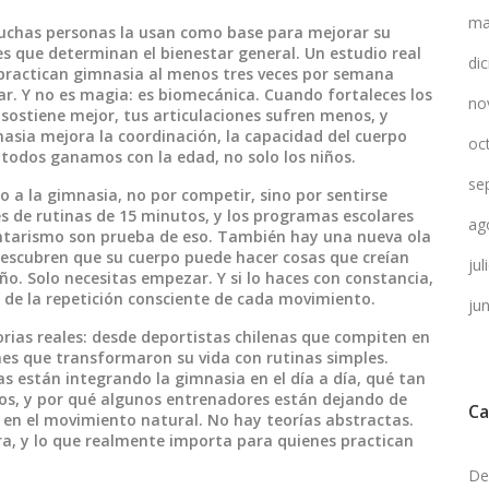
ma
 Muchas personas la usan como base para mejorar su
les que determinan el bienestar general
. Un estudio real
di
 practican gimnasia al menos tres veces por semana
ar. Y no es magia: es biomecánica. Cuando fortaleces los
no
sostiene mejor, tus articulaciones sufren menos, y
nasia mejora la
coordinación
,
la capacidad del cuerpo
oc
 todos ganamos con la edad, no solo los niños.
se
o a la gimnasia, no por competir, sino por sentirse
es de rutinas de 15 minutos, y los programas escolares
ag
entarismo son prueba de eso. También hay una nueva ola
descubren que su cuerpo puede hacer cosas que creían
ju
ño. Solo necesitas empezar. Y si lo haces con constancia,
 de la repetición consciente de cada movimiento.
ju
orias reales: desde deportistas chilenas que compiten en
es que transformaron su vida con rutinas simples.
s están integrando la gimnasia en el día a día, qué tan
cos, y por qué algunos entrenadores están dejando de
Ca
e en el movimiento natural. No hay teorías abstractas.
ora, y lo que realmente importa para quienes practican
De