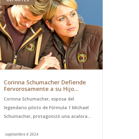
Corinna Schumacher Defiende
Roberto N
Fervorosamente a su Hijo
Tras Sufr
Frente al Director del Equipo
Últimas N
Corinna Schumacher, esposa del
Roberto Nico
Williams
Salud
legendario piloto de Fórmula 1 Michael
sufrir un in
Schumacher, protagonizó una acalorada
la mañana. 
confrontación con James Vowles,
está en muc
director del equipo Williams. La disputa
tratamiento
septiembre 6 2024
septiembre 2