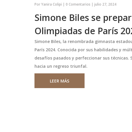
Por
Yanira Colipi
|
0 Comentarios
|
julio 27, 2024
Simone Biles se prepar
Olimpiadas de París 20
Simone Biles, la renombrada gimnasta estado
París 2024. Conocida por sus habilidades y múl
desafíos pasados y perfeccionar sus técnicas.
hacia un regreso triunfal.
artos de Final de
Sin Bandera en Chile: fecha
LEER MÁS
2024: Dos
setlist y todo sobre el Esc
nos Siguen en
Tour 2026
 ha concluido su
Sin Bandera llega a Chile en mayo
inal, y solo dos
con el Escenas Tour. Conoce las 5
n llegado a los
confirmadas, el posible setlist ba
attle Sounders FC,
Bolivia y detalles clave para vivir e
incinnati, y Tigres
concierto.
mayo 9 2026