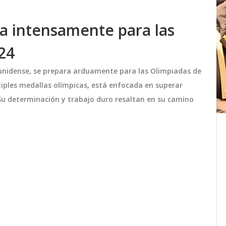
a intensamente para las
24
unidense, se prepara arduamente para las Olimpiadas de
tiples medallas olímpicas, está enfocada en superar
 Su determinación y trabajo duro resaltan en su camino
s,
Pancho Rodríguez y Javiera
enas
Belén se Incorporan a ‘Ganar o
Servir’ Aportando Drama,
 2026
El programa de televisión chileno ‘Ganar
Rivalidades y Secretos
 fechas
Explosivos
o Servir’ ha recibido a dos nuevos
sado en
concursantes, Pancho Rodríguez y
l
Javiera Belén, quienes prometen añadir
una gran dosis de drama, rivalidades y
septiembre 10 2024