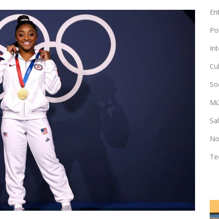
En
Po
In
Cu
So
Mú
Sa
No
Te
ENTRETENIMIENTO