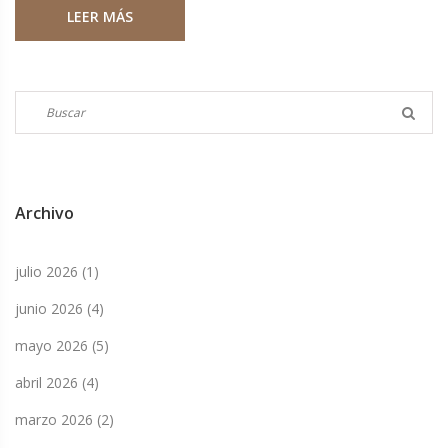
LEER MÁS
colocó en el 12º lugar mientras Russell marcó el mejor
tiempo.
Archivo
julio 2026
(1)
junio 2026
(4)
mayo 2026
(5)
abril 2026
(4)
marzo 2026
(2)