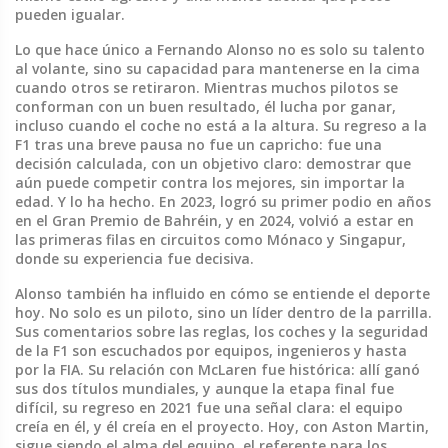
pueden igualar.
Lo que hace único a Fernando Alonso no es solo su talento
al volante, sino su capacidad para mantenerse en la cima
cuando otros se retiraron. Mientras muchos pilotos se
conforman con un buen resultado, él lucha por ganar,
incluso cuando el coche no está a la altura. Su regreso a la
F1 tras una breve pausa no fue un capricho: fue una
decisión calculada, con un objetivo claro: demostrar que
aún puede competir contra los mejores, sin importar la
edad. Y lo ha hecho. En 2023, logró su primer podio en años
en el Gran Premio de Bahréin, y en 2024, volvió a estar en
las primeras filas en circuitos como Mónaco y Singapur,
donde su experiencia fue decisiva.
Alonso también ha influido en cómo se entiende el deporte
hoy. No solo es un piloto, sino un líder dentro de la parrilla.
Sus comentarios sobre las reglas, los coches y la seguridad
de la F1 son escuchados por equipos, ingenieros y hasta
por la FIA. Su relación con McLaren fue histórica: allí ganó
sus dos títulos mundiales, y aunque la etapa final fue
difícil, su regreso en 2021 fue una señal clara: el equipo
creía en él, y él creía en el proyecto. Hoy, con Aston Martin,
sigue siendo el alma del equipo, el referente para los