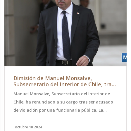
Dimisión de Manuel Monsalve,
Subsecretario del Interior de Chile, tras
Acusación de Violación
Manuel Monsalve, Subsecretario del Interior de
Chile, ha renunciado a su cargo tras ser acusado
de violación por una funcionaria pública. La
denuncia ha sido confirmada por la Fiscalía
Metropolitana Centro Norte y ya se han
octubre 18 2024