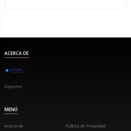
presentado varios testimonios. Monsalve ha
manifestado su intención de demostrar su
inocencia y garantizar el normal funcionamiento
del gobierno, motivo por el cual presentó su
dimisión al presidente Gabriel Boric.
ACERCA DE
Deportes
MENÚ
Acerca de
Política de Privacidad