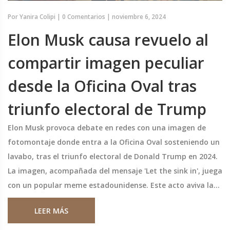
Por
Yanira Colipi
|
0 Comentarios
|
noviembre 6, 2024
Elon Musk causa revuelo al
compartir imagen peculiar
desde la Oficina Oval tras
triunfo electoral de Trump
Elon Musk provoca debate en redes con una imagen de
fotomontaje donde entra a la Oficina Oval sosteniendo un
lavabo, tras el triunfo electoral de Donald Trump en 2024.
La imagen, acompañada del mensaje 'Let the sink in', juega
con un popular meme estadounidense. Este acto aviva la
especulación sobre la influencia política y económica que
LEER MÁS
podrían ejercer Musk y Trump unidos.