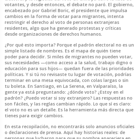
votantes, y desde entonces, el debate no paró. El gobierno,
encabezado por
Gabriel Boric
,
el presidente que impulsa
cambios en la forma de votar para migrantes
, intenta
restringir el derecho al voto de personas extranjeras
residentes, algo que ha generado protestas y críticas
desde organizaciones de derechos humanos.
¿Por qué esto importa? Porque el padrón electoral no es un
simple listado de nombres. Es el mapa de quién tiene
poder para decidir. Si miles de migrantes no pueden votar,
sus necesidades —como acceso a la salud, trabajo digno o
educación para sus hijos— quedan fuera de las prioridades
políticas. Y si tú no revisaste tu lugar de votación, podrías
terminar en una mesa equivocada, con colas largas o sin
tu boleta. En Santiago, en La Serena, en Valparaíso, la
gente ya está preguntando: ¿dónde voto? ¿Estoy en el
padrón? ¿Puedo votar si soy extranjero? Las respuestas no
son fáciles, y las reglas cambian rápido. Lo que sí es claro:
el voto no es un detalle. Es la herramienta más directa que
tienes para exigir cambios.
En esta recopilación, no encontrarás solo anuncios oficiales
o declaraciones de prensa. Aquí hay historias reales: de
personas que lucharon para que su nombre apareciera en