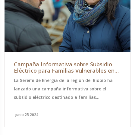
Campaña Informativa sobre Subsidio
Eléctrico para Familias Vulnerables en
Biobío
La Seremi de Energía de la región del Biobío ha
lanzado una campaña informativa sobre el
subsidio eléctrico destinado a familias
vulnerables. Este subsidio busca aliviar a 1.5
millones de hogares, aplicándose desde julio
junio 25 2024
hasta diciembre. Se dará prioridad a aquellos con
mayor necesidad, incluyendo hogares con