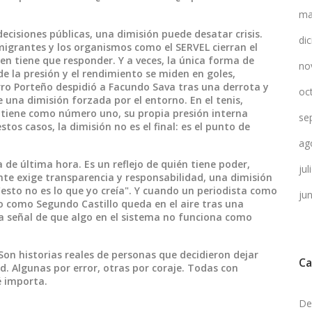
ma
decisiones públicas
, una dimisión puede desatar crisis.
di
migrantes y los organismos como el SERVEL cierran el
ien tiene que responder. Y a veces, la única forma de
no
e la presión y el rendimiento se miden en goles,
ro Porteño despidió a Facundo Sava tras una derrota y
oc
 una dimisión forzada por el entorno. En el tenis,
tiene como número uno, su propia presión interna
se
stos casos, la dimisión no es el final: es el punto de
ag
a de última hora. Es un reflejo de quién tiene poder,
ju
ente exige transparencia y responsabilidad, una dimisión
"esto no es lo que yo creía". Y cuando un periodista como
ju
o como Segundo Castillo queda en el aire tras una
na señal de que algo en el sistema no funciona como
Son historias reales de personas que decidieron dejar
Ca
. Algunas por error, otras por coraje. Todas con
é importa.
De