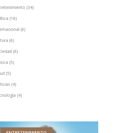
tretenimiento
(34)
lítica
(16)
ternacional
(6)
ltura
(6)
ciedad
(6)
sica
(5)
lud
(5)
ticias
(4)
cnología
(4)
ENTRETENIMIENTO
ECONOMÍA 