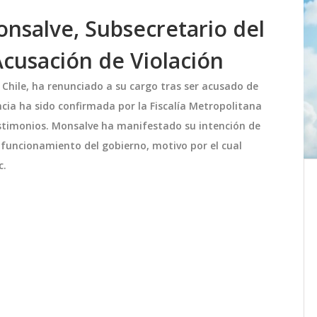
nsalve, Subsecretario del
 Acusación de Violación
 Chile, ha renunciado a su cargo tras ser acusado de
ncia ha sido confirmada por la Fiscalía Metropolitana
estimonios. Monsalve ha manifestado su intención de
 funcionamiento del gobierno, motivo por el cual
c.
l de
La Tormenta de Santa Rosa:
rie y
¿Mito o Fenómeno
Meteorológico con Explicación
te de
La Tormenta de Santa Rosa se asocia
Científica?
 una
con la celebración de Santa Rosa de
ros de
Lima, el 30 de agosto. En países como
Perú, se cree que en esta fecha ocurren
apital
tormentas intensas. El artículo explora
agosto 31 2024