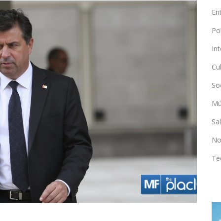
En
Po
In
Cu
So
Mú
Sa
No
Te
CIENCIA Y NATURALEZA