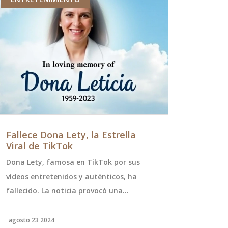
Fallece Dona Lety, la Estrella
Campaña 
Viral de TikTok
Subsidio 
Vulnerabl
Dona Lety, famosa en TikTok por sus
La Seremi de
vídeos entretenidos y auténticos, ha
Biobío ha 
fallecido. La noticia provocó una
informativa 
avalancha de condolencias entre sus
destinado a 
seguidores y la comunidad de TikTok.
subsidio bus
agosto 23 2024
junio 25 2024