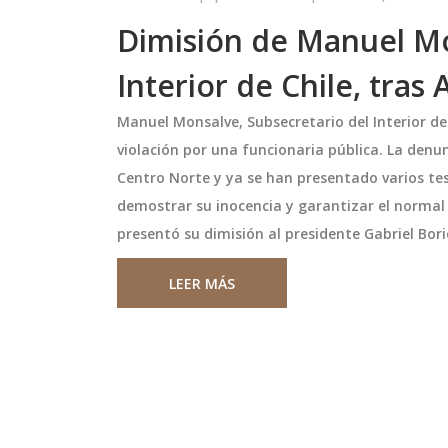
Dimisión de Manuel Mo
Interior de Chile, tras
Manuel Monsalve, Subsecretario del Interior de
violación por una funcionaria pública. La denu
Centro Norte y ya se han presentado varios t
demostrar su inocencia y garantizar el normal
presentó su dimisión al presidente Gabriel Bori
nde Homenaje a
GTD cede el 49 % de su filia
 Sobre Chicago
centros de datos a Macqua
LEER MÁS
ner Liderazgo en
acelera su expansión en
de emociones, Inter
Juan Manuel Casanueva, presiden
Latinoamérica
 a Lionel Messi por
GTD, anunció la venta del 49 % de
ó vencer 2-1 a Chicago
nueva filial que agrupará los cent
u posición como líder
datos en Chile, Perú y Colombia a
essi no jugó debido
Macquarie. La operación aporta c
septiembre 23 2025