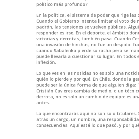
político más profundo?
En la
política
,
el sistema de poder que rige las 
Cuando el Gobierno intenta limitar el voto de 
padrón, las tensiones se vuelven públicas. Algu
responder es irse. En el
deporte
,
el ámbito dond
victorias y derrotas
, también pasa. Cuando Cer
una invasión de hinchas, no fue un despido: fue
cuando Sabalenka pierde su racha pero se man
puede llevarla a cuestionar su lugar. En todos e
inflexión.
Lo que ves en las noticias no es solo una notici
quién lo pierde y por qué. En Chile, donde la g
puede ser la única forma de que alguien diga: 
Cristián Cavieres cambia de medio, o un técnic
derrota, no es solo un cambio de equipo: es u
antes.
Lo que encontrarás aquí no son solo titulares. 
atrás un cargo, un nombre, una responsabilidad
consecuencias. Aquí está lo que pasó, y por qu