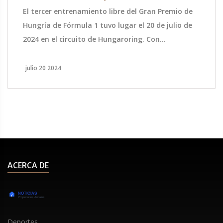
Hungaroring
El tercer entrenamiento libre del Gran Premio de
Hungría de Fórmula 1 tuvo lugar el 20 de julio de
2024 en el circuito de Hungaroring. Con
condiciones de bajo agarre y riesgo de lluvia, los
pilotos compitieron en temperaturas ambiente de
julio 20 2024
26°C y pista de 40°C. Max Verstappen lideró la
sesión y Yuki Tsunoda se mantuvo en el Top-10.
Fernando Alonso se colocó en el 12º lugar mientras
Russell marcó el mejor tiempo.
ACERCA DE
Deportes