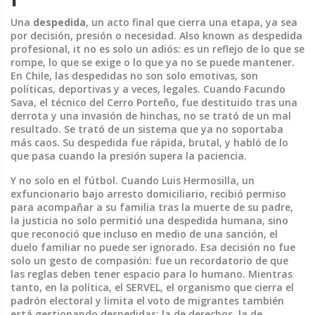
Una
despedida
,
un acto final que cierra una etapa, ya sea
por decisión, presión o necesidad
. Also known as
despedida
profesional
, it no es solo un adiós: es un reflejo de lo que se
rompe, lo que se exige o lo que ya no se puede mantener.
En Chile, las despedidas no son solo emotivas, son
políticas, deportivas y a veces, legales. Cuando
Facundo
Sava
,
el técnico del Cerro Porteño, fue destituido tras una
derrota y una invasión de hinchas
, no se trató de un mal
resultado. Se trató de un sistema que ya no soportaba
más caos. Su despedida fue rápida, brutal, y habló de lo
que pasa cuando la presión supera la paciencia.
Y no solo en el fútbol. Cuando
Luis Hermosilla
,
un
exfuncionario bajo arresto domiciliario, recibió permiso
para acompañar a su familia tras la muerte de su padre
,
la justicia no solo permitió una despedida humana, sino
que reconoció que incluso en medio de una sanción, el
duelo familiar no puede ser ignorado. Esa decisión no fue
solo un gesto de compasión: fue un recordatorio de que
las reglas deben tener espacio para lo humano. Mientras
tanto, en la política, el
SERVEL
,
el organismo que cierra el
padrón electoral y limita el voto de migrantes
también
está gestionando despedidas: la de derechos, la de