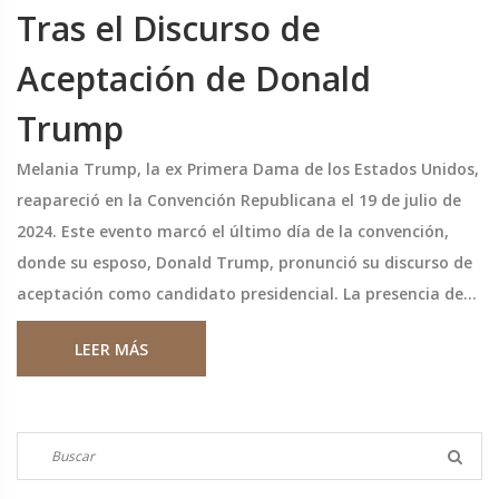
Tras el Discurso de
Aceptación de Donald
Trump
Melania Trump, la ex Primera Dama de los Estados Unidos,
reapareció en la Convención Republicana el 19 de julio de
2024. Este evento marcó el último día de la convención,
donde su esposo, Donald Trump, pronunció su discurso de
aceptación como candidato presidencial. La presencia de
Melania atrajo una atención significativa, subrayando su
LEER MÁS
implicación continua en la política de su esposo.