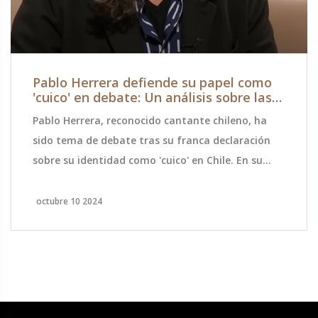
Pablo Herrera defiende su papel como
'cuico' en debate: Un análisis sobre las
diferencias sociales en Chile
Pablo Herrera, reconocido cantante chileno, ha
sido tema de debate tras su franca declaración
sobre su identidad como 'cuico' en Chile. En su
participación en el programa 'Sin Filtros', el
artista abordó temas de diferencias sociales y la
octubre 10 2024
inmigración, defendiendo el progreso del país y su
deseo de protegerlo. A pesar de las críticas de
xenofobia, Herrera recalca su amor por Chile y
menciona sus experiencias con amigos
extranjeros.