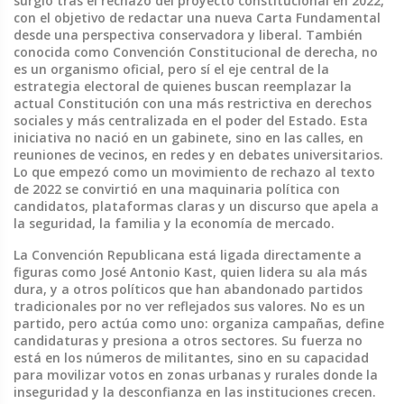
surgió tras el rechazo del proyecto constitucional en 2022,
con el objetivo de redactar una nueva Carta Fundamental
desde una perspectiva conservadora y liberal
. También
conocida como
Convención Constitucional de derecha
, no
es un organismo oficial, pero sí el eje central de la
estrategia electoral de quienes buscan reemplazar la
actual Constitución con una más restrictiva en derechos
sociales y más centralizada en el poder del Estado.
Esta
iniciativa no nació en un gabinete, sino en las calles, en
reuniones de vecinos, en redes y en debates universitarios.
Lo que empezó como un movimiento de rechazo al texto
de 2022 se convirtió en una maquinaria política con
candidatos, plataformas claras y un discurso que apela a
la seguridad, la familia y la economía de mercado.
La
Convención Republicana
está ligada directamente a
figuras como José Antonio Kast, quien lidera su ala más
dura, y a otros políticos que han abandonado partidos
tradicionales por no ver reflejados sus valores. No es un
partido, pero actúa como uno: organiza campañas, define
candidaturas y presiona a otros sectores. Su fuerza no
está en los números de militantes, sino en su capacidad
para movilizar votos en zonas urbanas y rurales donde la
inseguridad y la desconfianza en las instituciones crecen.