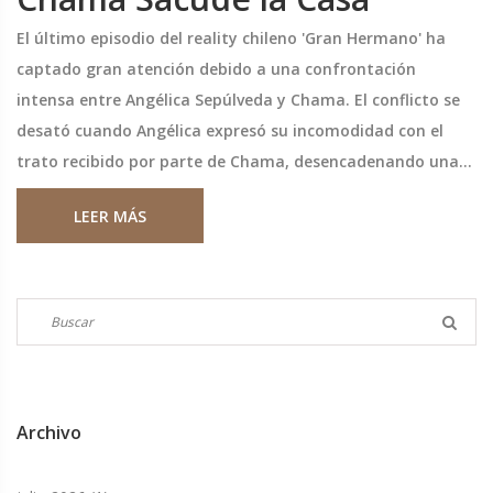
El último episodio del reality chileno 'Gran Hermano' ha
captado gran atención debido a una confrontación
intensa entre Angélica Sepúlveda y Chama. El conflicto se
desató cuando Angélica expresó su incomodidad con el
trato recibido por parte de Chama, desencadenando una
reacción emocional que involucró a otros concursantes. La
LEER MÁS
tensión aumentó rápidamente y ambas intercambiaron
duras palabras, resaltando el estrés creciente dentro de la
casa.
Archivo