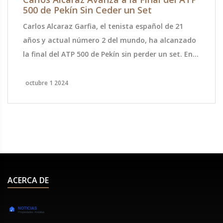
500 de Pekín Sin Ceder un Set
Carlos Alcaraz Garfia, el tenista español de 21
años y actual número 2 del mundo, ha alcanzado
la final del ATP 500 de Pekín sin perder un set. En
semifinales, derrotó a Daniil Medvedev, el ruso de
28 años y número 5 del mundo, con un marcador
octubre 1 2024
de 7-5 y 6-3 en 1 hora y 26 minutos. Este triunfo
representa la sexta victoria de Alcaraz en sus
ocho enfrentamientos, habiendo ganado los
últimos cuatro partidos.
ACERCA DE