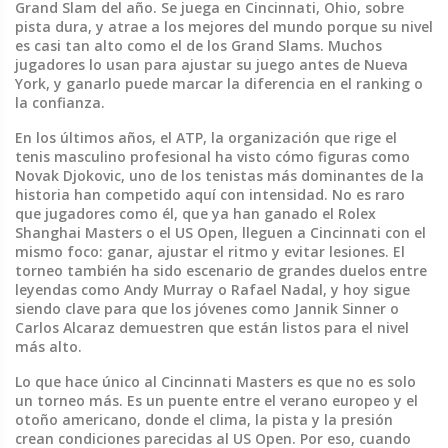
Grand Slam del año.
Se juega en Cincinnati, Ohio, sobre
pista dura, y atrae a los mejores del mundo porque su nivel
es casi tan alto como el de los Grand Slams. Muchos
jugadores lo usan para ajustar su juego antes de Nueva
York, y ganarlo puede marcar la diferencia en el ranking o
la confianza.
En los últimos años, el
ATP
,
la organización que rige el
tenis masculino profesional
ha visto cómo figuras como
Novak Djokovic
,
uno de los tenistas más dominantes de la
historia
han competido aquí con intensidad. No es raro
que jugadores como él, que ya han ganado el Rolex
Shanghai Masters o el US Open, lleguen a Cincinnati con el
mismo foco: ganar, ajustar el ritmo y evitar lesiones. El
torneo también ha sido escenario de grandes duelos entre
leyendas como Andy Murray o Rafael Nadal, y hoy sigue
siendo clave para que los jóvenes como Jannik Sinner o
Carlos Alcaraz demuestren que están listos para el nivel
más alto.
Lo que hace único al Cincinnati Masters es que no es solo
un torneo más. Es un puente entre el verano europeo y el
otoño americano, donde el clima, la pista y la presión
crean condiciones parecidas al US Open. Por eso, cuando