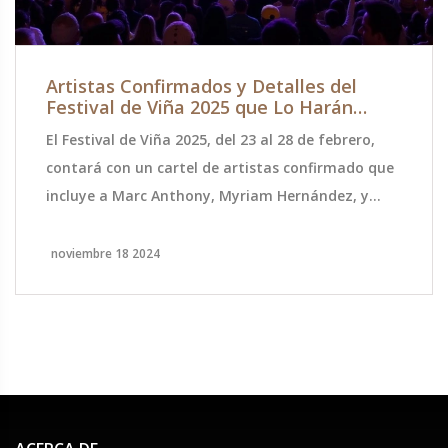
Artistas Confirmados y Detalles del
Festival de Viña 2025 que Lo Harán
Inolvidable
El Festival de Viña 2025, del 23 al 28 de febrero,
contará con un cartel de artistas confirmado que
incluye a Marc Anthony, Myriam Hernández, y
Sebastián Yatra, entre otros. La organización,
ahora en manos de Mega y Bizarro, junto al
noviembre 18 2024
municipio, promete un enfoque renovado. La
conducción estará a cargo de Rafael Araneda y
Karen Doggenweiler, con la dirección televisiva de
Álex Hernández. El evento inicia con una gala el 21
de febrero.