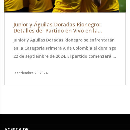
Junior y Águilas Doradas Rionegro:
Detalles del Partido en Vivo en la
Categoría Primera A
Junior y Águilas Doradas Rionegro se enfrentarán
en la Categoría Primera A de Colombia el domingo
22 de septiembre de 2024. El partido comenzará a
las 22:30hs (hora local) en el Estadio
Metropolitano Roberto Meléndez de Barranquilla
septiembre 23 2024
y se transmitirá en vivo por Win +. TyC Sports
también ofrecerá actualizaciones minuto a
minuto del juego.
ACERCA DE