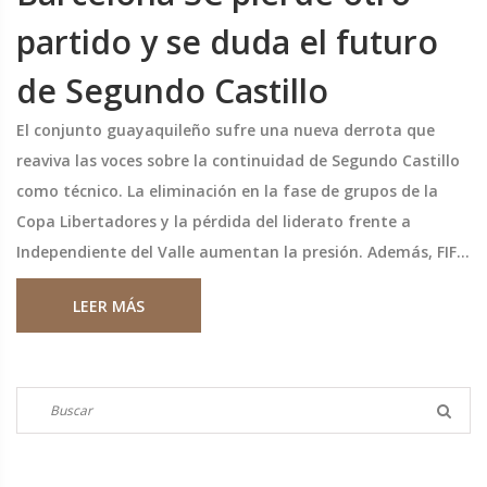
partido y se duda el futuro
de Segundo Castillo
El conjunto guayaquileño sufre una nueva derrota que
reaviva las voces sobre la continuidad de Segundo Castillo
como técnico. La eliminación en la fase de grupos de la
Copa Libertadores y la pérdida del liderato frente a
Independiente del Valle aumentan la presión. Además, FIFA
ha impuesto sanciones por deudas que impiden registrar
LEER MÁS
jugadores nuevos. La directiva habla de apoyo, pero ya
circulan nombres de posibles sustitutos y el propio Castillo
evalúa opciones fuera del club.