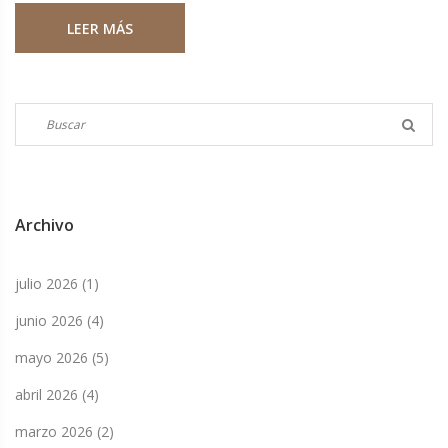
triunfo representa la sexta victoria de Alcaraz en sus ocho
LEER MÁS
enfrentamientos, habiendo ganado los últimos cuatro
partidos.
Archivo
julio 2026
(1)
junio 2026
(4)
mayo 2026
(5)
abril 2026
(4)
marzo 2026
(2)