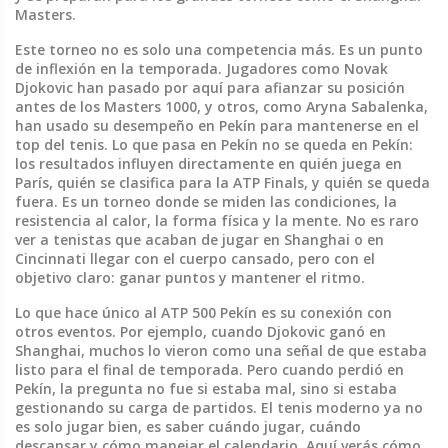
Masters
.
Este torneo no es solo una competencia más. Es un punto
de inflexión en la temporada. Jugadores como
Novak
Djokovic
han pasado por aquí para afianzar su posición
antes de los Masters 1000, y otros, como Aryna Sabalenka,
han usado su desempeño en Pekín para mantenerse en el
top del tenis. Lo que pasa en Pekín no se queda en Pekín:
los resultados influyen directamente en quién juega en
París, quién se clasifica para la ATP Finals, y quién se queda
fuera. Es un torneo donde se miden las condiciones, la
resistencia al calor, la forma física y la mente. No es raro
ver a tenistas que acaban de jugar en Shanghai o en
Cincinnati llegar con el cuerpo cansado, pero con el
objetivo claro: ganar puntos y mantener el ritmo.
Lo que hace único al ATP 500 Pekín es su conexión con
otros eventos. Por ejemplo, cuando Djokovic ganó en
Shanghai, muchos lo vieron como una señal de que estaba
listo para el final de temporada. Pero cuando perdió en
Pekín, la pregunta no fue si estaba mal, sino si estaba
gestionando su carga de partidos. El tenis moderno ya no
es solo jugar bien, es saber cuándo jugar, cuándo
descansar y cómo manejar el calendario. Aquí verás cómo