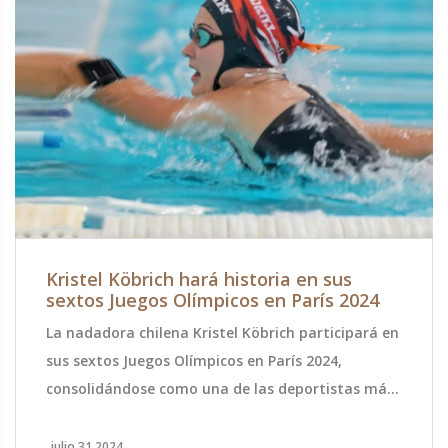
Kristel Köbrich hará historia en sus
sextos Juegos Olímpicos en París 2024
La nadadora chilena Kristel Köbrich participará en
sus sextos Juegos Olímpicos en París 2024,
consolidándose como una de las deportistas más
destacadas y longevas de Chile. Con una carrera
que abarca desde Atenas 2004 hasta Tokio 2020,
julio 31 2024