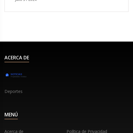
Köbrich sigue desafiando la edad y las
expectativas, inspirando a nuevas generaciones.
ACERCA DE
Deportes
MENÚ
Acerca de
Política de Privacidad