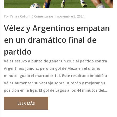
Por
Yanira Colipi
|
0 Comentarios
|
noviembre 2, 2024
Vélez y Argentinos empatan
en un dramático final de
partido
Vélez estuvo a punto de ganar un crucial partido contra
Argentinos Juniors, pero un gol de Meza en el último
minuto igualó el marcador 1-1. Este resultado impidió a
Vélez aumentar su ventaja sobre Huracán y mejorar su
posición en la liga. El gol de Lagos a los 44 minutos del
segundo tiempo había ilusionado al equipo, pero el
LEER MÁS
empate dejó un sabor amargo.