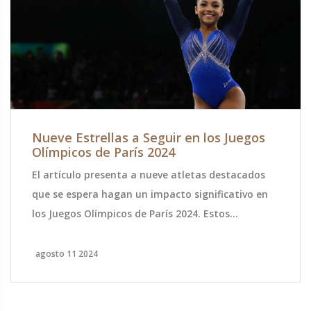
Nueve Estrellas a Seguir en los Juegos
Olímpicos de París 2024
El artículo presenta a nueve atletas destacados
que se espera hagan un impacto significativo en
los Juegos Olímpicos de París 2024. Estos
deportistas, provenientes de diversas disciplinas,
han demostrado un talento excepcional y son
agosto 11 2024
fuertes contendientes para ganar medallas en sus
respectivos eventos.