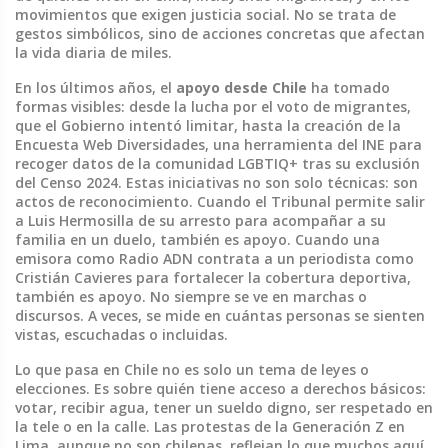
movimientos que exigen justicia social. No se trata de
gestos simbólicos, sino de acciones concretas que afectan
la vida diaria de miles.
En los últimos años, el
apoyo desde Chile
ha tomado
formas visibles: desde la lucha por el voto de migrantes,
que el Gobierno intentó limitar, hasta la creación de la
Encuesta Web Diversidades
,
una herramienta del INE para
recoger datos de la comunidad LGBTIQ+ tras su exclusión
del Censo 2024
. Estas iniciativas no son solo técnicas: son
actos de reconocimiento. Cuando el Tribunal permite salir
a Luis Hermosilla de su arresto para acompañar a su
familia en un duelo, también es apoyo. Cuando una
emisora como Radio ADN contrata a un periodista como
Cristián Cavieres para fortalecer la cobertura deportiva,
también es apoyo. No siempre se ve en marchas o
discursos. A veces, se mide en cuántas personas se sienten
vistas, escuchadas o incluidas.
Lo que pasa en Chile no es solo un tema de leyes o
elecciones. Es sobre quién tiene acceso a derechos básicos:
votar, recibir agua, tener un sueldo digno, ser respetado en
la tele o en la calle. Las protestas de la Generación Z en
Lima, aunque no son chilenas, reflejan lo que muchos aquí