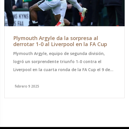
Plymouth Argyle da la sorpresa al
derrotar 1-0 al Liverpool en la FA Cup
Plymouth Argyle, equipo de segunda división,
logró un sorprendente triunfo 1-0 contra el
Liverpool en la cuarta ronda de la FA Cup el 9 de
febrero de 2025. Ryan Hardie anotó de penalti
tras una mano de Harvey Elliott. Pese a la presión
febrero 9 2025
tardía del Liverpool, Plymouth se mantuvo firme,
avanzando en la competición y sorprendiendo al
fútbol inglés.