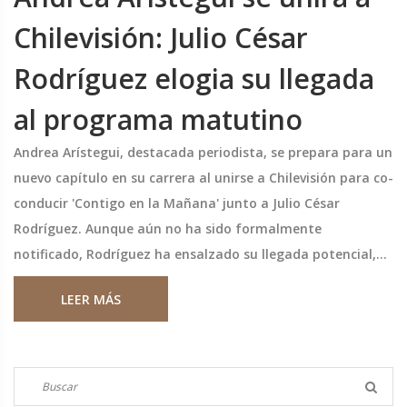
Chilevisión: Julio César
Rodríguez elogia su llegada
al programa matutino
Andrea Arístegui, destacada periodista, se prepara para un
nuevo capítulo en su carrera al unirse a Chilevisión para co-
conducir 'Contigo en la Mañana' junto a Julio César
Rodríguez. Aunque aún no ha sido formalmente
notificado, Rodríguez ha ensalzado su llegada potencial,
resaltando su experiencia y compromiso. Arístegui dejó
LEER MÁS
Mega recientemente tras seis años, marcando un cambio
de la prensa a la conducción televisiva.